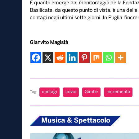
25 Agosto, 2022
Tornano a salire, dopo 5 settimane di calo, i casi
giorni (+18,7%), mentre calano le terapie intensi
È quanto emerge dal monitoraggio della Fondaz
Basilicata, da questo punto di vista, è una delle
contagi negli ultimi sette giorni. In Puglia l’inc
Gianvito Magistà