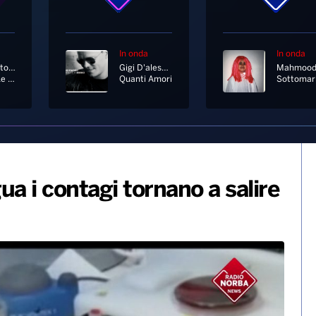
In onda
In onda
Biagio Antonacci
Gigi D'alessio
Mahmoo
Iris (Tra Le Tue Poesie)
Quanti Amori
Sottomari