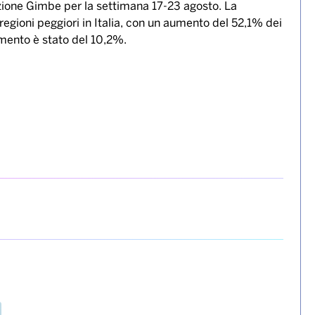
 di Covid-19 in Italia che sfiorano le 178mila unità in 7
ve (-15,1%) e i ricoveri ordinari (-15,5%).
ione Gimbe per la settimana 17-23 agosto. La
 regioni peggiori in Italia, con un aumento del 52,1% dei
remento è stato del 10,2%.