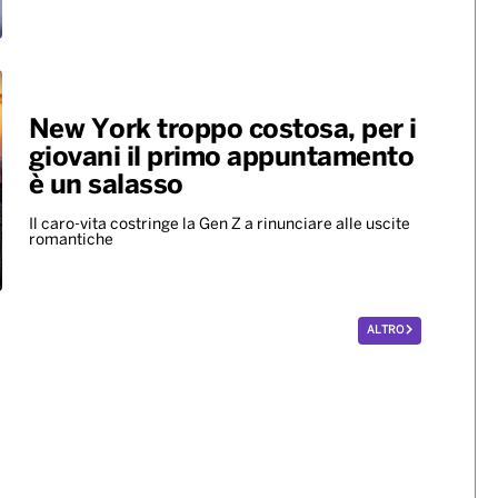
Mondiali ’86, all’asta per 10
milioni di dollari il pallone della
“mano de dios” di Maradona
Il Pibe de Oro segnò con la mano decretando la vittoria
ai quarti dell'Argentina sull'Inghilterra
New York troppo costosa, per i
giovani il primo appuntamento
è un salasso