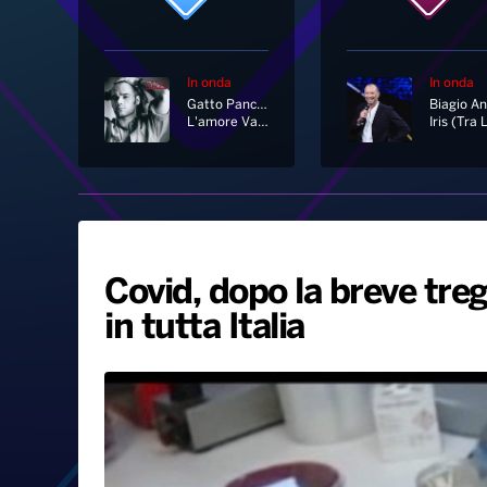
In onda
In onda
Gatto Panceri
L'amore Va Oltre