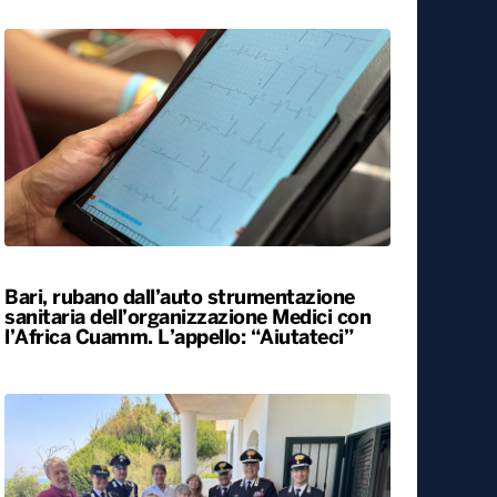
Celle di San Vito, la “festa del vicino”
accoglierà 500 persone nel paese più
piccolo della Puglia