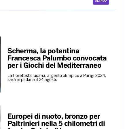
Benny Blanco, Selena Gomez &
Becky G insieme nell’universo
dalle sonorità latin con il nuovo
singolo “Te olvido (la la)”
ALTRO