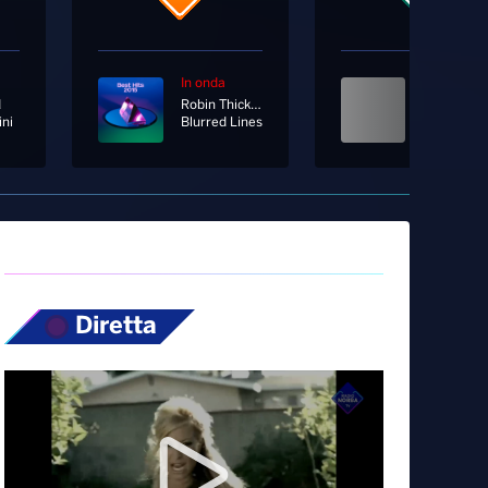
In onda
In onda
d
Robin Thicke Ft. T.i.
ni
Blurred Lines