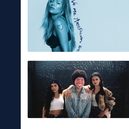
contagi
covid
Gimbe
incremento
Tag:
Musica & Spettacolo