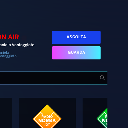
ON AIR
ASCOLTA
aniela Vantaggiato
GUARDA
aniela
antaggiato