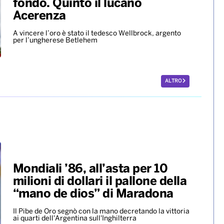
Scherma, la potentina
Francesca Palumbo convocata
per i Giochi del Mediterraneo
La fiorettista lucana, argento olimpico a Parigi 2024,
sarà in pedana il 24 agosto
Europei di nuoto, bronzo per
Paltrinieri nella 5 chilometri di
fondo. Quinto il lucano
Acerenza
A vincere l’oro è stato il tedesco Wellbrock, argento
per l’ungherese Betlehem
ALTRO