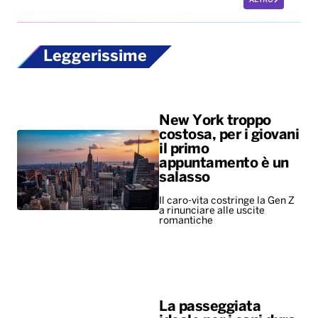
ALTRO
Leggerissime
New York troppo
costosa, per i giovani
il primo
appuntamento è un
salasso
Il caro-vita costringe la Gen Z
a rinunciare alle uscite
romantiche
La passeggiata