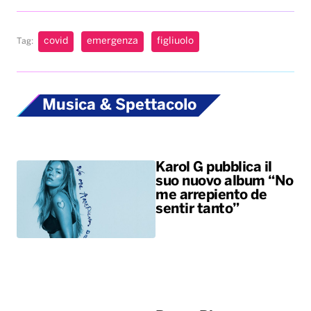
covid
emergenza
figliuolo
Tag:
Musica & Spettacolo
Karol G pubblica il
suo nuovo album “No
me arrepiento de
sentir tanto”