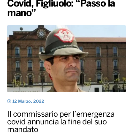
Covid, Figliuolo: “Passo la
Gallery
Giochi&Concorsi
Locali
Playlist
Hit Dance
mano”
Radio Norba News TV
PALATOUR
Musica e Spettacolo
Notiziario
Generale
Voce al Bari
Sport
Interviste
Novità
Battiti Live 2026
Radio Norba Consiglia
Oroscopo
Leggerissime
Speciale Astrabilia 2026
Gallery
12 Marzo, 2022
Il commissario per l’emergenza
covid annuncia la fine del suo
mandato