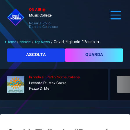
ON AIR
Music College
Rosaria Rollo,
Daniele Colacicco
Covid, Figliuolo: “Passo la...
Home
/
Notizie
/
Top News
/
Cerca
ASCOLTA
GUARDA
In onda
su Radio Norba Italiana
Home
Levante Ft. Max Gazzè
Pezzo Di Me
Radio
Notizie
Palinsesto
Pod&Play
Classifiche
Top News