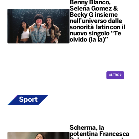
Benny Blanco,
Selena Gomez &
Becky G insieme
nell’universo dalle
sonorità latin con il
nuovo singolo “Te
olvido (la la)”
ALTRO
Sport
Scherma, la
potentina Francesca