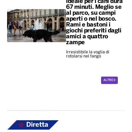
ideale per i cani dura
67 minuti. Meglio se
al parco, su campi
aperti o nel bosco.
Rami e bastoni i
giochi preferiti dagli
amici a quattro
zampe
Irresistibile la voglia di
rotolarsi nel fango
ALTRO
Diretta