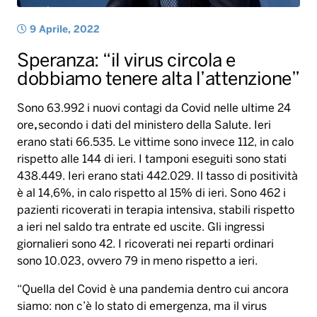
ore
,
secondo i dati del ministero della Salute. Ieri
erano stati 66.535. Le vittime sono invece 112, in calo
rispetto alle 144 di ieri. I tamponi eseguiti sono stati
438.449. Ieri erano stati 442.029. Il tasso di positività
è al 14,6%, in calo rispetto al 15% di ieri. Sono 462 i
pazienti ricoverati in terapia intensiva, stabili rispetto
a ieri nel saldo tra entrate ed uscite. Gli ingressi
giornalieri sono 42. I ricoverati nei reparti ordinari
sono 10.023, ovvero 79 in meno rispetto a ieri.
“Quella del Covid è una pandemia dentro cui ancora
siamo: non c’è lo stato di emergenza, ma il virus
circola e dobbiamo ancora tenere un livello alto di
attenzione e continuare a insistere con le vaccinazioni
e le cautele, e anche l’utilizzo delle mascherine”. Lo
ha affermato il ministro della Salute,
Roberto
Speranza
.
Mauro Denigris