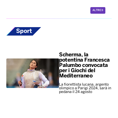
Scherma, la
potentina Francesca
Palumbo convocata
per i Giochi del
Mediterraneo
La fiorettista lucana, argento
olimpico a Parigi 2024, sarà in
pedana il 24 agosto
Europei di nuoto,
bronzo per Paltrinieri
nella 5 chilometri di
fondo. Quinto il
lucano Acerenza
A vincere l’oro è stato il
tedesco Wellbrock, argento