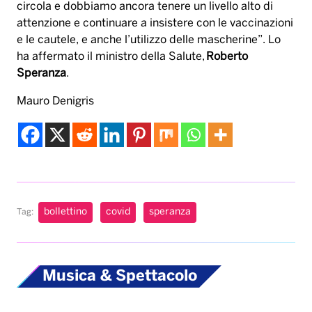
bollettino
covid
speranza
Tag:
Musica & Spettacolo
Karol G pubblica il
suo nuovo album “No
me arrepiento de
sentir tanto”