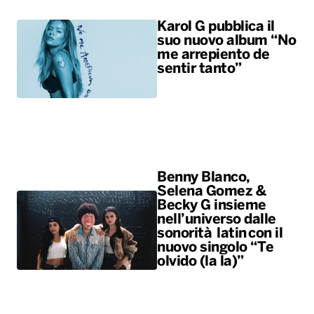
Benny Blanco,
Selena Gomez &
Becky G insieme
nell’universo dalle
sonorità latin con il
nuovo singolo “Te
olvido (la la)”
ALTRO
Sport