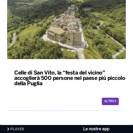
Celle di San Vito, la “festa del vicino”
accoglierà 500 persone nel paese più piccolo
della Puglia
ALTRO
Le nostre app
PLAYER
PROGRAMMI
NEWS
VIDEO
FOTO
LAVORA CON NOI