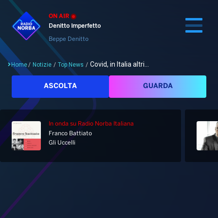
ON AIR
Denitto Imperfetto
Beppe Denitto
Covid, in Italia altri...
Home
/
Notizie
/
Top News
/
Cerca
ASCOLTA
GUARDA
In onda
su Radio Norba Italiana
Home
Franco Battiato
Gli Uccelli
Radio
Notizie
Palinsesto
Pod&Play
Classifiche
Top News
Gallery
Giochi&Concorsi
Locali
Playlist
Hit Dance