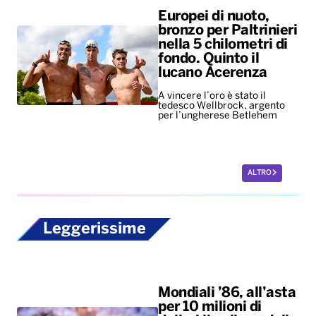
per l’ungherese Betlehem
ALTRO
Leggerissime
Mondiali ’86, all’asta
per 10 milioni di
dollari il pallone della
“mano de dios” di
Maradona
Il Pibe de Oro segnò con la
mano decretando la vittoria ai
quarti dell'Argentina
sull'Inghilterra