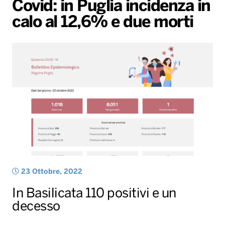
Covid: in Puglia incidenza in
Gallery
Giochi&Concorsi
Locali
Playlist
Hit Dance
calo al 12,6% e due morti
Radio Norba News TV
PALATOUR
Musica e Spettacolo
Notiziario
Generale
Voce al Bari
Sport
Interviste
Novità
Battiti Live 2026
Radio Norba Consiglia
Oroscopo
Leggerissime
Speciale Astrabilia 2026
Gallery
23 Ottobre, 2022
In Basilicata 110 positivi e un
decesso