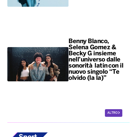
Benny Blanco,
Selena Gomez &
Becky G insieme
nell’universo dalle
sonorità latin con il
nuovo singolo “Te
olvido (la la)”
ALTRO