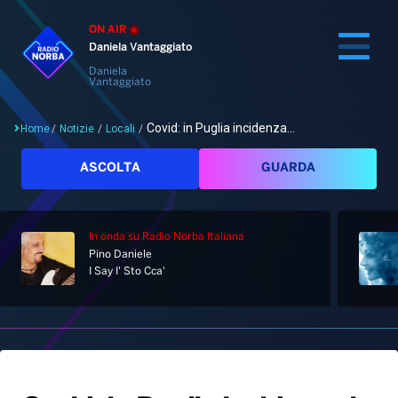
ON AIR
Daniela Vantaggiato
Daniela
Vantaggiato
Covid: in Puglia incidenza...
Home
/
Notizie
/
Locali
/
Cerca
ASCOLTA
GUARDA
In onda
su Radio Norba Italiana
Home
Pino Daniele
I Say I' Sto Cca'
Radio
Notizie
Palinsesto
Pod&Play
Classifiche
Top News