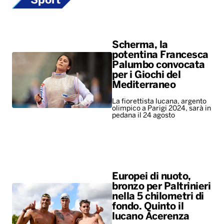
Sport
Scherma, la
potentina Francesca
Palumbo convocata
per i Giochi del
Mediterraneo
La fiorettista lucana, argento
olimpico a Parigi 2024, sarà in
pedana il 24 agosto
Europei di nuoto,
bronzo per Paltrinieri
nella 5 chilometri di
fondo. Quinto il
lucano Acerenza