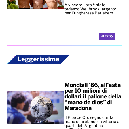
A vincere l’oro è stato il
tedesco Wellbrock, argento
per l’ungherese Betlehem
ALTRO
Leggerissime
Mondiali ’86, all’asta
per 10 milioni di
dollari il pallone della
“mano de dios” di
Maradona
Il Pibe de Oro segnò con la
mano decretando la vittoria ai
quarti dell'Argentina