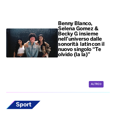
Benny Blanco,
Selena Gomez &
Becky G insieme
nell’universo dalle
sonorità latin con il
nuovo singolo “Te
olvido (la la)”
ALTRO
Sport