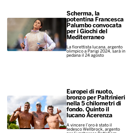
Scherma, la
potentina Francesca
Palumbo convocata
per i Giochi del
Mediterraneo
La fiorettista lucana, argento
olimpico a Parigi 2024, sarà in
pedana il 24 agosto
Europei di nuoto,
bronzo per Paltrinieri
nella 5 chilometri di
fondo. Quinto il
lucano Acerenza
A vincere l’oro è stato il
tedesco Wellbrock, argento