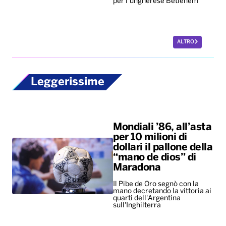
per l’ungherese Betlehem
ALTRO
Leggerissime
Mondiali ’86, all’asta
per 10 milioni di
dollari il pallone della
“mano de dios” di
Maradona
Il Pibe de Oro segnò con la
mano decretando la vittoria ai
quarti dell'Argentina
sull'Inghilterra