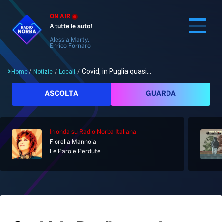
ON AIR
A tutte le auto!
Alessia Marty,
Enrico Fornaro
Covid, in Puglia quasi...
Home
/
Notizie
/
Locali
/
Cerca
ASCOLTA
GUARDA
In onda
su Radio Norba Italiana
Home
Fiorella Mannoia
Le Parole Perdute
Radio
Notizie
Palinsesto
Pod&Play
Classifiche
Top News