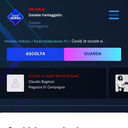
ON AIR
Daniela Vantaggiato
Daniela
Vantaggiato
Covid, le scuole si...
Home
/
Notizie
/
Radio Norba News TV
/
Cerca
ASCOLTA
GUARDA
In onda
su Radio Norba Italiana
Home
Claudio Baglioni
Ragazza Di Campagna
Radio
Notizie
Palinsesto
Pod&Play
Classifiche
Top News