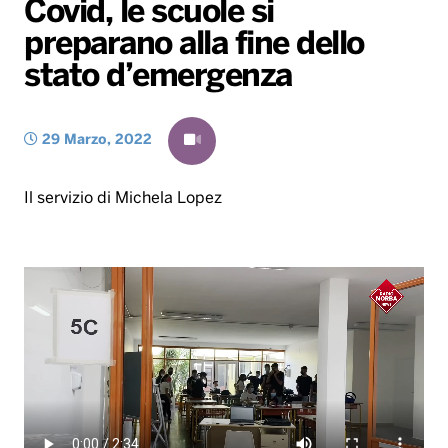
Covid, le scuole si
Gallery
Giochi&Concorsi
Locali
Playlist
Hit Dance
preparano alla fine dello
Radio Norba News TV
PALATOUR
Musica e Spettacolo
Notiziario
Generale
stato d’emergenza
Voce al Bari
Sport
Interviste
Novità
Battiti Live 2026
Radio Norba Consiglia
Oroscopo
29 Marzo, 2022
Leggerissime
Speciale Astrabilia 2026
Gallery
Il servizio di Michela Lopez