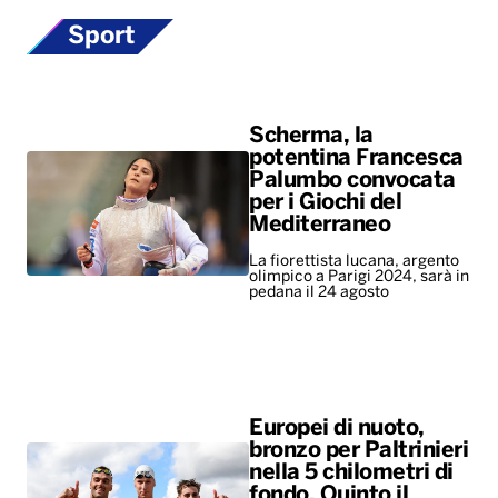
Sport
Scherma, la
potentina Francesca
Palumbo convocata
per i Giochi del
Mediterraneo
La fiorettista lucana, argento
olimpico a Parigi 2024, sarà in
pedana il 24 agosto
Europei di nuoto,
bronzo per Paltrinieri
nella 5 chilometri di
fondo. Quinto il