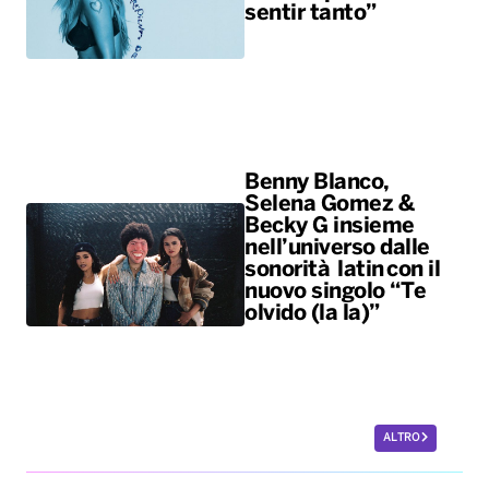
sentir tanto”
Benny Blanco,
Selena Gomez &
Becky G insieme
nell’universo dalle
sonorità latin con il
nuovo singolo “Te
olvido (la la)”
ALTRO