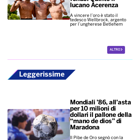
lucano Acerenza
A vincere l’oro è stato il
tedesco Wellbrock, argento
per l’ungherese Betlehem
ALTRO
Leggerissime
Mondiali ’86, all’asta
per 10 milioni di
dollari il pallone della
“mano de dios” di
Maradona
Il Pibe de Oro segnò con la