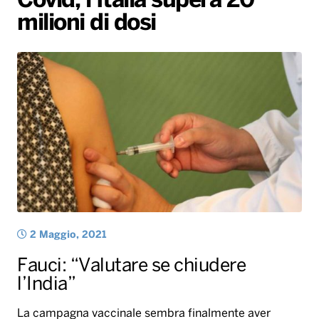
Covid, l’Italia supera 20
milioni di dosi
Radio Norba News TV
PALATOUR
Musica e Spettacolo
Notiziario
Generale
Voce al Bari
Sport
Interviste
Novità
Battiti Live 2026
Radio Norba Consiglia
Oroscopo
Leggerissime
Speciale Astrabilia 2026
Gallery
2 Maggio, 2021
Fauci: “Valutare se chiudere
l’India”
La campagna vaccinale sembra finalmente aver