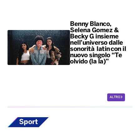
Benny Blanco,
Selena Gomez &
Becky G insieme
nell’universo dalle
sonorità latin con il
nuovo singolo “Te
olvido (la la)”
ALTRO
Sport