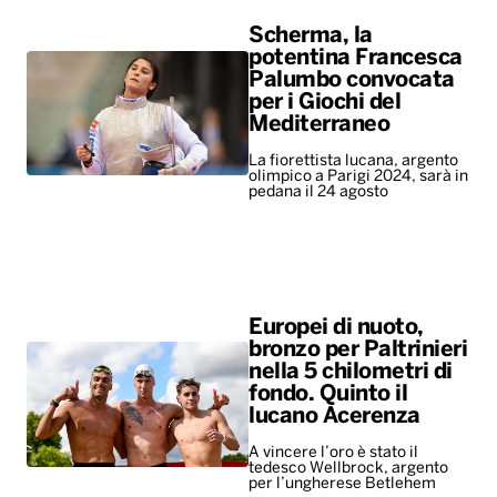
Scherma, la
potentina Francesca
Palumbo convocata
per i Giochi del
Mediterraneo
La fiorettista lucana, argento
olimpico a Parigi 2024, sarà in
pedana il 24 agosto
Europei di nuoto,
bronzo per Paltrinieri
nella 5 chilometri di
fondo. Quinto il
lucano Acerenza
A vincere l’oro è stato il
tedesco Wellbrock, argento
per l’ungherese Betlehem