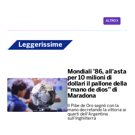
ALTRO
Leggerissime
Mondiali ’86, all’asta
per 10 milioni di
dollari il pallone della
“mano de dios” di
Maradona
Il Pibe de Oro segnò con la
mano decretando la vittoria ai
quarti dell'Argentina
sull'Inghilterra