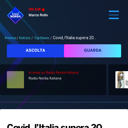
ON AIR
Marco Rollo
Covid, l’Italia supera 20...
Home
/
Notizie
/
Top News
/
Cerca
ASCOLTA
GUARDA
In onda
su Radio Norba Italiana
Home
Radio Norba Italiana
Radio
Notizie
Palinsesto
Pod&Play
Classifiche
Top News
Gallery
Giochi&Concorsi
Locali
Playlist
Hit Dance