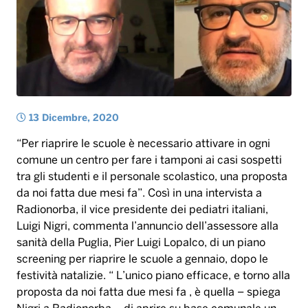
13 Dicembre, 2020
“Per riaprire le scuole è necessario attivare in ogni
comune un centro per fare i tamponi ai casi sospetti
tra gli studenti e il personale scolastico, una proposta
da noi fatta due mesi fa”. Così in una intervista a
Radionorba, il vice presidente dei pediatri italiani,
Luigi Nigri, commenta l’annuncio dell’assessore alla
sanità della Puglia, Pier Luigi Lopalco, di un piano
screening per riaprire le scuole a gennaio, dopo le
festività natalizie. “ L’unico piano efficace, e torno alla
proposta da noi fatta due mesi fa , è quella – spiega
Nigri a Radionorba – di aprire su base comunale un
centro dedicato agli studenti dove si puo’ andare
direttamente, inviati dal pediatra o anche dalla scuola
in caso di sintomi covid anche molto sfumati, per
avere il risultato di un tampone non dico in tempo
reale ma nel giro di qualche ora”. In questo modo,
sottolinea Nigri – “i negativi potrebbero rientrare in