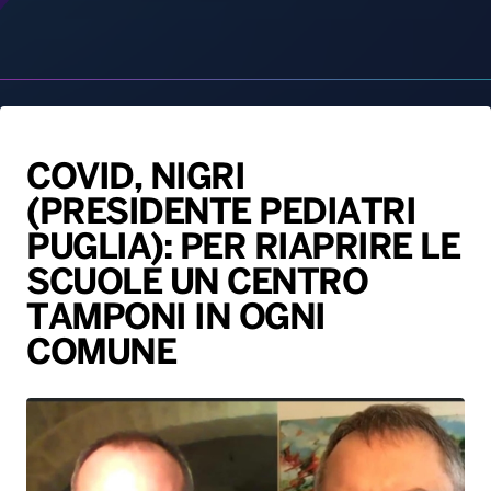
COVID, NIGRI
(PRESIDENTE PEDIATRI
Radio Norba News TV
PALATOUR
Musica e Spettacolo
Notiziario
Generale
PUGLIA): PER RIAPRIRE LE
Voce al Bari
Sport
Interviste
Novità
SCUOLE UN CENTRO
Battiti Live 2026
Radio Norba Consiglia
Oroscopo
TAMPONI IN OGNI
COMUNE
Leggerissime
Speciale Astrabilia 2026
Gallery