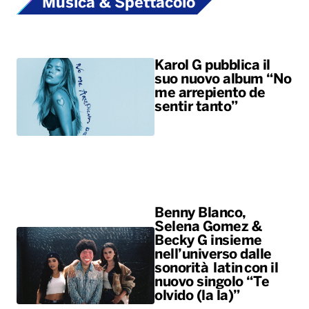
Benny Blanco,
Selena Gomez &
Becky G insieme
nell’universo dalle
sonorità latin con il
nuovo singolo “Te
olvido (la la)”
ALTRO