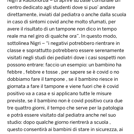
classe e soprattutto potrebbero essere serenamente
visitati negli studi dei pediatri dove i casi sospetti non
possono entrare: faccio un esempio: un bambino ha
febbre , febbre e tosse , per sapere se è covid o no
dobbiamo fare il tampone , se il bambino riesce in
giornata a fare il tampone e viene fuori che è covid
positivo va a casa e si applicano tutte le misure
previste, se il bambino non è covid positivo cura due
tre quattro giorni, il tempo che serve per la patologia
e potrà essere visitato dal pediatra anche nel suo
studio: dopo qualche giorno rientrerà a scuola ,
questo consentirà ai bambini di stare in sicurezza, ai
compagni di classe di limitare i rischi, perché la
certezza non l’abbiamo, e soprattutto ai pediatri di
poter fare il loro lavoro perché come da indicazioni
precise se un bambino è sospetto covid nei nostri
studi non puo’ entrare perché sarebbe uno strumento
di diffusione favoloso”. Luigi Nigri, vice presidente dei
pediatri italiani e presidente di quelli pugliesi, spiega