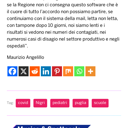
ospedali”.
Maurizio Angelillo
covid
Nigri
pediatri
puglia
scuole
Tag:
Musica & Spettacolo
Karol G pubblica il
suo nuovo album “No
me arrepiento de
sentir tanto”