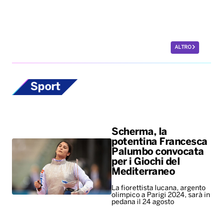
Sport
Scherma, la
potentina Francesca
Palumbo convocata
per i Giochi del
Mediterraneo
La fiorettista lucana, argento
olimpico a Parigi 2024, sarà in
pedana il 24 agosto
Europei di nuoto,
bronzo per Paltrinieri
nella 5 chilometri di
fondo. Quinto il
lucano Acerenza