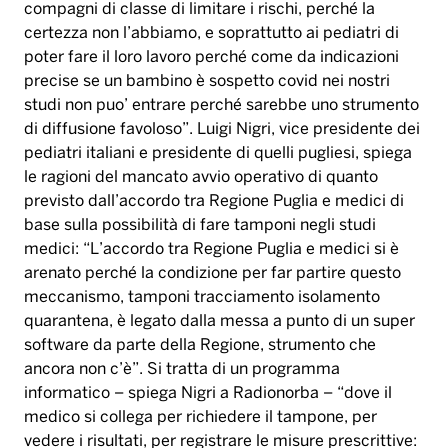
le ragioni del mancato avvio operativo di quanto
previsto dall’accordo tra Regione Puglia e medici di
base sulla possibilità di fare tamponi negli studi
medici: “L’accordo tra Regione Puglia e medici si è
arenato perché la condizione per far partire questo
meccanismo, tamponi tracciamento isolamento
quarantena, è legato dalla messa a punto di un super
software da parte della Regione, strumento che
ancora non c’è”. Si tratta di un programma
informatico – spiega Nigri a Radionorba – “dove il
medico si collega per richiedere il tampone, per
vedere i risultati, per registrare le misure prescrittive:
se la Regione non ci consegna questo software che è
il cuore di tutto l’accordo non possiamo partire, se
continuiamo con il sistema della mail, letta non letta,
con tampone dopo 10 giorni, noi siamo lenti e i
risultati si vedono nei numeri dei contagiati, nei
numerosi casi di disagio nel settore produttivo e negli