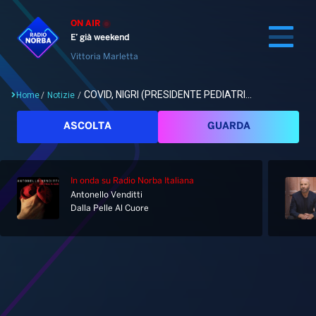
ON AIR
E’ già weekend
Vittoria Marletta
COVID, NIGRI (PRESIDENTE PEDIATRI...
Home
/
Notizie
/
Cerca
ASCOLTA
GUARDA
In onda
su Radio Norba Italiana
Home
Antonello Venditti
Dalla Pelle Al Cuore
Radio
Notizie
Palinsesto
Pod&Play
Classifiche
Top News
Gallery
Giochi&Concorsi
Locali
Playlist
Hit Dance