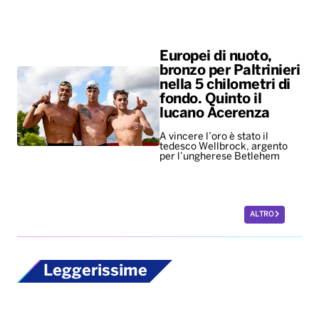
A vincere l’oro è stato il
tedesco Wellbrock, argento
per l’ungherese Betlehem
ALTRO
Leggerissime
Mondiali ’86, all’asta
per 10 milioni di
dollari il pallone della
“mano de dios” di
Maradona
Il Pibe de Oro segnò con la
mano decretando la vittoria ai