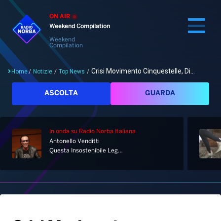
ON AIR
Weekend Compilation
Weekend
Compilation
Crisi Movimento Cinquestelle, Di...
Home
/
Notizie
/
Top News
/
Cerca
ASCOLTA
GUARDA
In onda
su Radio Norba Italiana
Home
Antonello Venditti
Questa Insostenibile Leggerezza Dell'essere
Radio
Notizie
Palinsesto
Pod&Play
Classifiche
Top News