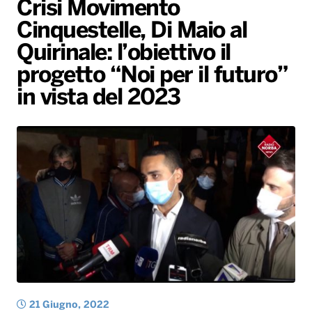
Crisi Movimento
Gallery
Giochi&Concorsi
Locali
Playlist
Hit Dance
Cinquestelle, Di Maio al
Radio Norba News TV
PALATOUR
Musica e Spettacolo
Notiziario
Generale
Quirinale: l’obiettivo il
Voce al Bari
Sport
Interviste
Novità
progetto “Noi per il futuro”
Battiti Live 2026
Radio Norba Consiglia
Oroscopo
in vista del 2023
Leggerissime
Speciale Astrabilia 2026
Gallery
21 Giugno, 2022