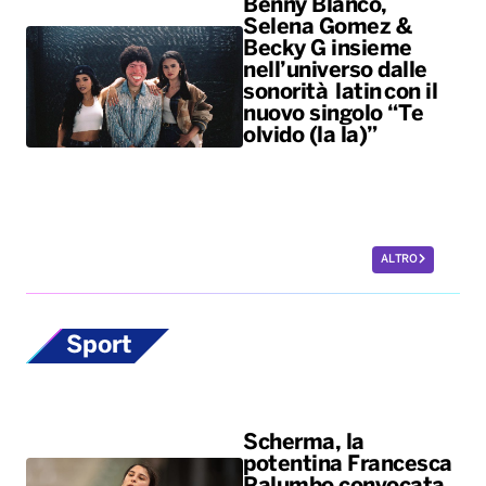
Benny Blanco,
Selena Gomez &
Becky G insieme
nell’universo dalle
sonorità latin con il
nuovo singolo “Te
olvido (la la)”
ALTRO
Sport
Scherma, la
potentina Francesca