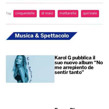
cinquestelle
di maio
mattarella
quirinale
Tag:
Musica & Spettacolo
Karol G pubblica il
suo nuovo album “No
me arrepiento de
sentir tanto”