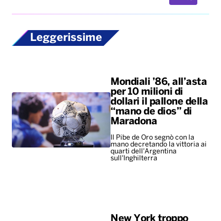
Leggerissime
Mondiali ’86, all’asta
per 10 milioni di
dollari il pallone della
“mano de dios” di
Maradona
Il Pibe de Oro segnò con la
mano decretando la vittoria ai
quarti dell'Argentina
sull'Inghilterra
New York troppo