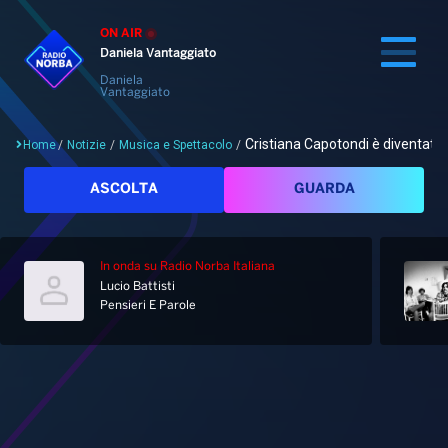
ON AIR
Daniela Vantaggiato
Daniela
Vantaggiato
Cristiana Capotondi è diventata..
Home
/
Notizie
/
Musica e Spettacolo
/
Cerca
ASCOLTA
GUARDA
In onda
su Radio Norba Italiana
Home
Lucio Battisti
Pensieri E Parole
Radio
Notizie
Palinsesto
Pod&Play
Classifiche
Top News