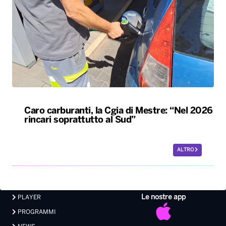
Caro carburanti, la Cgia di Mestre: “Nel 2026
rincari soprattutto al Sud”
ALTRO
Le nostre app
PLAYER
PROGRAMMI
NEWS
VIDEO
FOTO
LAVORA CON NOI
EVENTI LIVE
CONTATTI PUBBLICITÀ