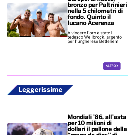
ALTRO
Leggerissime
Mondiali ’86, all’asta
per 10 milioni di
dollari il pallone della
“mano de dios” di
Maradona
Il Pibe de Oro segnò con la
mano decretando la vittoria ai
quarti dell'Argentina
sull'Inghilterra