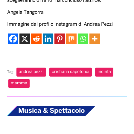
andrea pezzi
cristiana capotondi
incinta
Tag:
mamma
Musica & Spettacolo
Karol G pubblica il
suo nuovo album “No
me arrepiento de
sentir tanto”