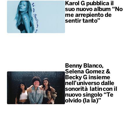
Benny Blanco,
Selena Gomez &
Becky G insieme
nell’universo dalle
sonorità latin con il
nuovo singolo “Te
olvido (la la)”
ALTRO
Sport