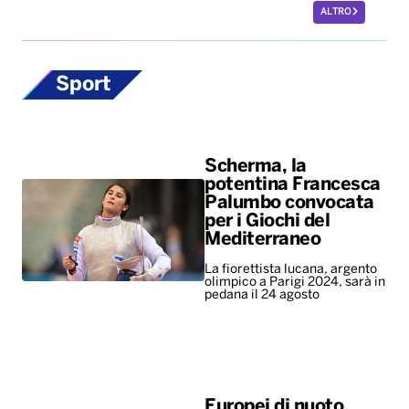
Scherma, la
potentina Francesca
Palumbo convocata
per i Giochi del
Mediterraneo
La fiorettista lucana, argento
olimpico a Parigi 2024, sarà in
pedana il 24 agosto
Europei di nuoto,
bronzo per Paltrinieri
nella 5 chilometri di
fondo. Quinto il
lucano Acerenza
A vincere l’oro è stato il
tedesco Wellbrock, argento
per l’ungherese Betlehem