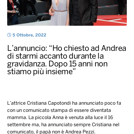
L’annuncio: “Ho chiesto ad Andrea
di starmi accanto durante la
gravidanza. Dopo 15 anni non
stiamo più insieme”
L’attrice Cristiana Capotondi ha annunciato poco fa
con un comunicato stampa di essere diventata
mamma. La piccola Anna è venuta alla luce il 16
settembre ma, ha annunciato sempre Cristiana nel
comunicato, il papà non è Andrea Pezzi.
L’attrice rivela che la storia con Pezzi è finita da
tempo ma lei gli ha chiesto di starle accanto durante
la gravidanza.
“Io e Andrea siamo separati da più di un anno e
mezzo, ma gli ho chiesto di starmi accanto per la
nascita della mia bimba” ha spiegato l’attrice. “Anna