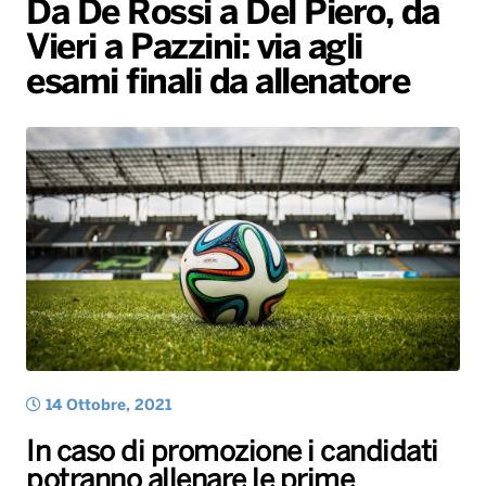
Da De Rossi a Del Piero, da
Gallery
Giochi&Concorsi
Locali
Playlist
Hit Dance
Vieri a Pazzini: via agli
Radio Norba News TV
PALATOUR
Musica e Spettacolo
Notiziario
Generale
esami finali da allenatore
Voce al Bari
Sport
Interviste
Novità
Battiti Live 2026
Radio Norba Consiglia
Oroscopo
Leggerissime
Speciale Astrabilia 2026
Gallery
14 Ottobre, 2021
In caso di promozione i candidati
potranno allenare le prime