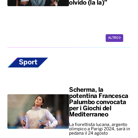
olvido (la la)”
ALTRO
Sport
Scherma, la
potentina Francesca
Palumbo convocata
per i Giochi del
Mediterraneo
La fiorettista lucana, argento
olimpico a Parigi 2024, sarà in
pedana il 24 agosto