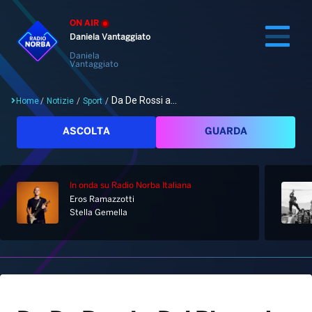
ON AIR
Daniela Vantaggiato
Daniela
Vantaggiato
Da De Rossi a...
Home
/
Notizie
/
Sport
/
Cerca
ASCOLTA
GUARDA
In onda
su Radio Norba Italiana
Home
Eros Ramazzotti
Stella Gemella
Radio
Notizie
Palinsesto
Pod&Play
Classifiche
Top News