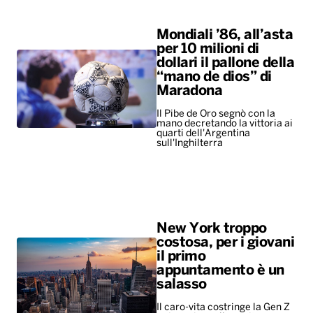
Mondiali ’86, all’asta
per 10 milioni di
dollari il pallone della
“mano de dios” di
Maradona
Il Pibe de Oro segnò con la
mano decretando la vittoria ai
quarti dell'Argentina
sull'Inghilterra
New York troppo
costosa, per i giovani
il primo
appuntamento è un
salasso
Il caro-vita costringe la Gen Z