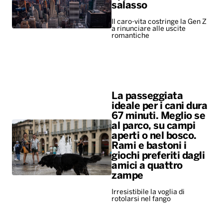
salasso
Il caro-vita costringe la Gen Z
a rinunciare alle uscite
romantiche
La passeggiata
ideale per i cani dura
67 minuti. Meglio se
al parco, su campi
aperti o nel bosco.
Rami e bastoni i
giochi preferiti dagli
amici a quattro
zampe
Irresistibile la voglia di
rotolarsi nel fango