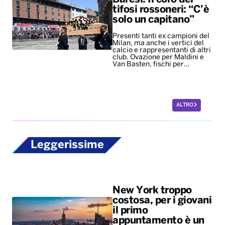
tifosi rossoneri: “C’è
solo un capitano”
Presenti tanti ex campioni del
Milan, ma anche i vertici del
calcio e rappresentanti di altri
club. Ovazione per Maldini e
Van Basten, fischi per…
ALTRO
Leggerissime
New York troppo
costosa, per i giovani
il primo
appuntamento è un