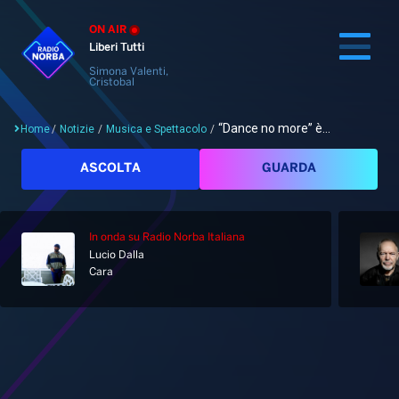
ON AIR
Liberi Tutti
Simona Valenti,
Cristobal
“Dance no more” è...
Home
/
Notizie
/
Musica e Spettacolo
/
Cerca
ASCOLTA
GUARDA
In onda
su Radio Norba Italiana
Home
Lucio Dalla
Cara
Radio
Notizie
Palinsesto
Pod&Play
Classifiche
Top News