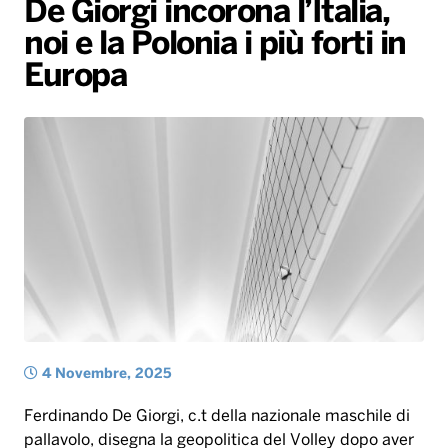
De Giorgi incorona l’Italia,
Gallery
Giochi&Concorsi
Locali
Playlist
Hit Dance
noi e la Polonia i più forti in
Radio Norba News TV
PALATOUR
Musica e Spettacolo
Notiziario
Generale
Europa
Voce al Bari
Sport
Interviste
Novità
Battiti Live 2026
Radio Norba Consiglia
Oroscopo
Leggerissime
Speciale Astrabilia 2026
Gallery
4 Novembre, 2025
Ferdinando De Giorgi, c.t della nazionale maschile di
pallavolo, disegna la geopolitica del Volley dopo aver