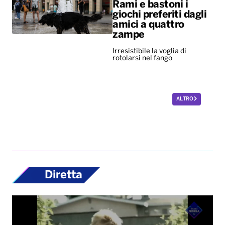
Rami e bastoni i
giochi preferiti dagli
amici a quattro
zampe
Irresistibile la voglia di
rotolarsi nel fango
ALTRO
Diretta