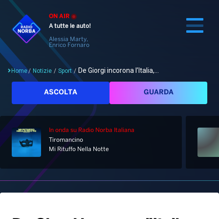
ON AIR
A tutte le auto!
Alessia Marty,
Enrico Fornaro
De Giorgi incorona l’Italia,...
Home
/
Notizie
/
Sport
/
Cerca
ASCOLTA
GUARDA
In onda
su Radio Norba Italiana
Home
Tiromancino
Mi Rituffo Nella Notte
Radio
Notizie
Palinsesto
Pod&Play
Classifiche
Top News