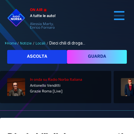
ON AIR
A tutte le auto!
Alessia Marty,
Enrico Fornaro
Dieci chili di droga...
Home
/
Notizie
/
Locali
/
Cerca
ASCOLTA
GUARDA
In onda
su Radio Norba Italiana
Home
Antonello Venditti
Grazie Roma [Live]
Radio
Notizie
Palinsesto
Pod&Play
Classifiche
Top News