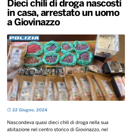
Dieci chili di droga nascosti
Gallery
Giochi&Concorsi
Locali
Playlist
Hit Dance
in casa, arrestato un uomo
Radio Norba News TV
PALATOUR
Musica e Spettacolo
Notiziario
Generale
a Giovinazzo
Voce al Bari
Sport
Interviste
Novità
Battiti Live 2026
Radio Norba Consiglia
Oroscopo
Leggerissime
Speciale Astrabilia 2026
Gallery
22 Giugno, 2024
Nascondeva quasi dieci chili di droga nella sua
abitazione nel centro storico di Giovinazzo, nel