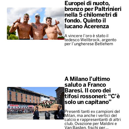
Europei di nuoto,
bronzo per Paltrinieri
nella 5 chilometri di
fondo. Quinto il
lucano Acerenza
A vincere l’oro è stato il
tedesco Wellbrock, argento
per l’ungherese Betlehem
A Milano l’ultimo
saluto a Franco
Baresi. Il coro dei
tifosi rossoneri: “C’è
solo un capitano”
Presenti tanti ex campioni del
Milan, ma anche i vertici del
calcio e rappresentanti di altri
club. Ovazione per Maldini e
Van Basten, fischi per…