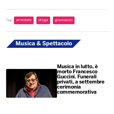
arrestato
droga
giovinazzo
Tag:
Musica & Spettacolo
Musica in lutto, è
morto Francesco
Guccini. Funerali
privati, a settembre
cerimonia
commemorativa