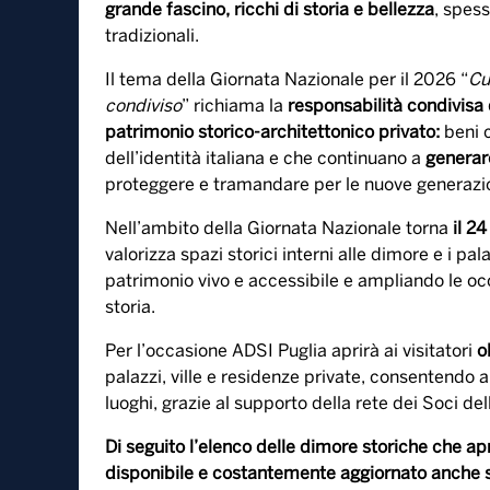
grande fascino, ricchi di storia e bellezza
, spess
tradizionali.
Il tema della Giornata Nazionale per il 2026 “
Cu
condiviso
” richiama la
responsabilità condivisa
patrimonio storico-architettonico privato:
beni c
dell’identità italiana e che continuano a
generar
proteggere e tramandare per le nuove generazio
Nell’ambito della Giornata Nazionale torna
il 2
valorizza spazi storici interni alle dimore e i pal
patrimonio vivo e accessibile e ampliando le occas
storia.
Per l’occasione ADSI Puglia aprirà ai visitatori
o
palazzi, ville e residenze private, consentendo al
luoghi, grazie al supporto della rete dei Soci de
Di seguito l’elenco delle dimore storiche che ap
disponibile e costantemente aggiornato anche s