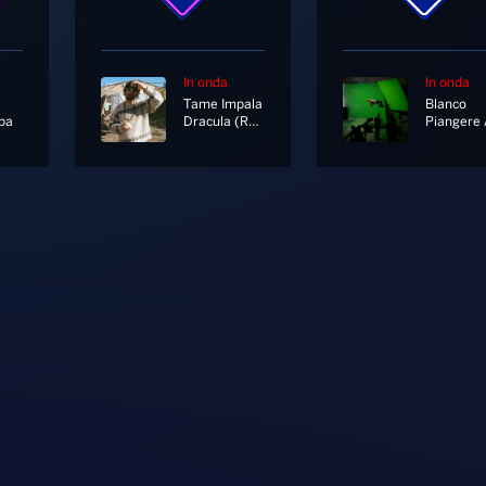
In onda
In onda
Tame Impala
Blanco
ba
Dracula (Remix)