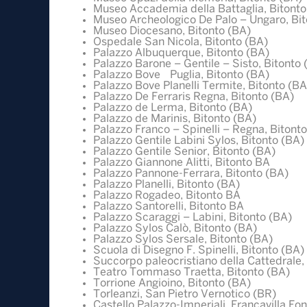
Museo Accademia della Battaglia, Bitonto
Museo Archeologico De Palo – Ungaro, Bit
Museo Diocesano, Bitonto (BA)
Ospedale San Nicola, Bitonto (BA)
Palazzo Albuquerque, Bitonto (BA)
Palazzo Barone – Gentile – Sisto, Bitonto 
Palazzo Bove Puglia, Bitonto (BA)
Palazzo Bove Planelli Termite, Bitonto (BA
Palazzo De Ferraris Regna, Bitonto (BA)
Palazzo de Lerma, Bitonto (BA)
Palazzo de Marinis, Bitonto (BA)
Palazzo Franco – Spinelli – Regna, Bitont
Palazzo Gentile Labini Sylos, Bitonto (BA)
Palazzo Gentile Senior, Bitonto (BA)
Palazzo Giannone Alitti, Bitonto BA
Palazzo Pannone-Ferrara, Bitonto (BA)
Palazzo Planelli, Bitonto (BA)
Palazzo Rogadeo, Bitonto BA
Palazzo Santorelli, Bitonto BA
Palazzo Scaraggi – Labini, Bitonto (BA)
Palazzo Sylos Calò, Bitonto (BA)
Palazzo Sylos Sersale, Bitonto (BA)
Scuola di Disegno F. Spinelli, Bitonto (BA)
Succorpo paleocristiano della Cattedrale,
Teatro Tommaso Traetta, Bitonto (BA)
Torrione Angioino, Bitonto (BA)
Torleanzi, San Pietro Vernotico (BR)
Castello Palazzo-Imperiali, Francavilla Fo