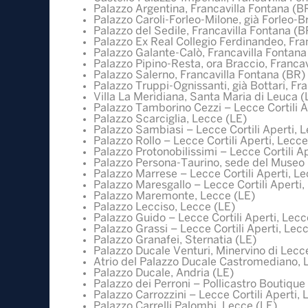
Palazzo Argentina, Francavilla Fontana (B
Palazzo Caroli-Forleo-Milone, già Forleo-B
Palazzo del Sedile, Francavilla Fontana (B
Palazzo Ex Real Collegio Ferdinandeo, Fra
Palazzo Galante-Calò, Francavilla Fontana
Palazzo Pipino-Resta, ora Braccio, Franca
Palazzo Salerno, Francavilla Fontana (BR)
Palazzo Truppi-Ognissanti, già Bottari, Fr
Villa La Meridiana, Santa Maria di Leuca (
Palazzo Tamborino Cezzi – Lecce Cortili A
Palazzo Scarciglia, Lecce (LE)
Palazzo Sambiasi – Lecce Cortili Aperti, 
Palazzo Rollo – Lecce Cortili Aperti, Lecce
Palazzo Protonobilissimi – Lecce Cortili A
Palazzo Persona-Taurino, sede del Museo E
Palazzo Marrese – Lecce Cortili Aperti, Le
Palazzo Maresgallo – Lecce Cortili Aperti,
Palazzo Maremonte, Lecce (LE)
Palazzo Lecciso, Lecce (LE)
Palazzo Guido – Lecce Cortili Aperti, Lecc
Palazzo Grassi – Lecce Cortili Aperti, Lec
Palazzo Granafei, Sternatia (LE)
Palazzo Ducale Venturi, Minervino di Lecc
Atrio del Palazzo Ducale Castromediano, 
Palazzo Ducale, Andria (LE)
Palazzo dei Perroni – Pollicastro Boutique 
Palazzo Carrozzini – Lecce Cortili Aperti, 
Palazzo Carrelli Palombi, Lecce (LE)