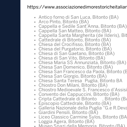
https://www.associazionedimorestoricheitalian
Antico forno di San Luca, Bitonto (BA)
Arco Pinto, Bitonto (BA)
Cappella e Sedile Sant’Anna, Bitonto (BA)
Cappella San Matteo, Bitonto (BA)
Cappella Santa Margherita (de Ilderis), Bi
Cattedrale di Bitonto, Bitonto (BA)
Chiesa del Crocifisso, Bitonto (BA)
Chiesa del Purgatorio, Bitonto (BA)
Chiesa di San Gaetano, Bitonto (BA)
Chiesa di San Vito, Bitonto (BA)
Chiesa Maria SS Annunziata, Bitonto (BA)
Chiesa San Domenico, Bitonto (BA)
Chiesa San Francesco da Paola, Bitonto (
Chiesa San Giorgio, Bitonto (BA)
Chiesa Santa Teresa Puglia, Bitonto BA
Chiostro Don Milani, Bitonto (BA)
Chiostro Medioevale S. Francesco d’Assisi
Convento dei Cappuccini, Bitonto (BA)
Cripta Cattedrale di Bitonto , Bitonto (B
Episcopio Cattedrale, Bitonto (BA)
Galleria Nazionale della Puglia “G.e R.Dev
Giardini Pensili, Bitonto (BA)
Liceo Classico Carmine Sylos, Bitonto (BA
Loggia Agera, Bitonto (BA)
Museo Spazi della Memoria, Bitonto (BA)