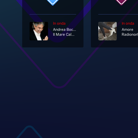
In onda
In onda
Andrea Bocelli
Amore
Il Mare Calmo Della Sera
Radionor