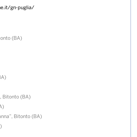
e.it/gn-puglia/
tonto (BA)
BA)
, Bitonto (BA)
A)
anna”, Bitonto (BA)
)