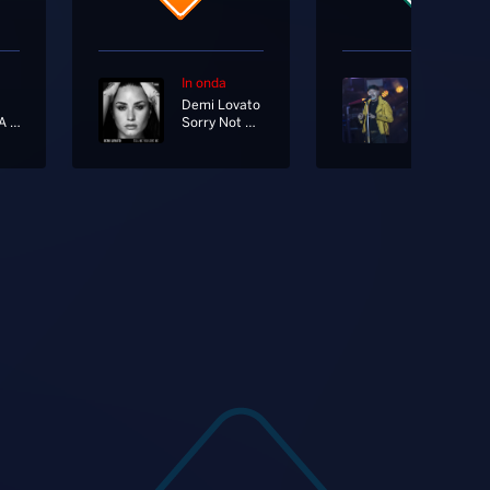
In onda
In onda
Demi Lovato
Vasco Ros
Piangere A 90
Sorry Not Sorry
Come Stai