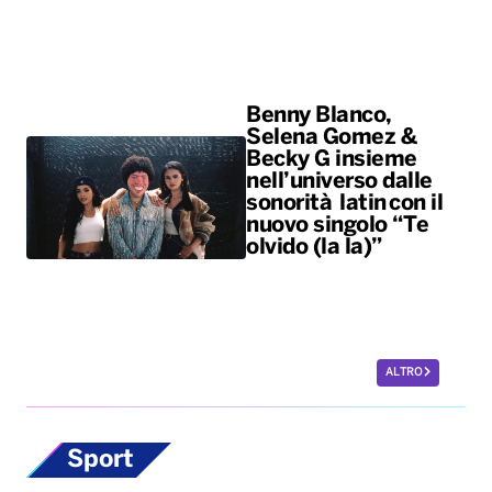
Benny Blanco,
Selena Gomez &
Becky G insieme
nell’universo dalle
sonorità latin con il
nuovo singolo “Te
olvido (la la)”
ALTRO
Sport