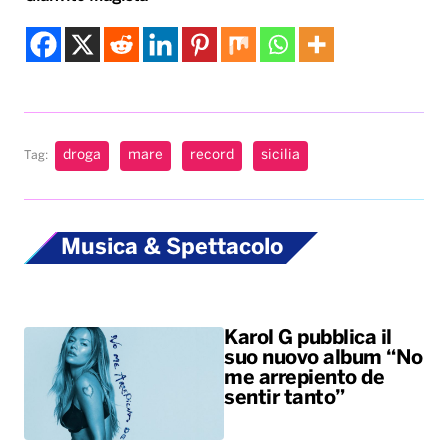
droga
mare
record
sicilia
Tag:
Musica & Spettacolo
Karol G pubblica il
suo nuovo album “No
me arrepiento de
sentir tanto”