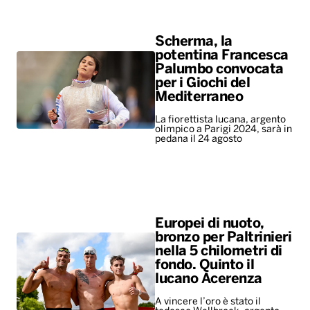
Scherma, la
potentina Francesca
Palumbo convocata
per i Giochi del
Mediterraneo
La fiorettista lucana, argento
olimpico a Parigi 2024, sarà in
pedana il 24 agosto
Europei di nuoto,
bronzo per Paltrinieri
nella 5 chilometri di
fondo. Quinto il
lucano Acerenza
A vincere l’oro è stato il