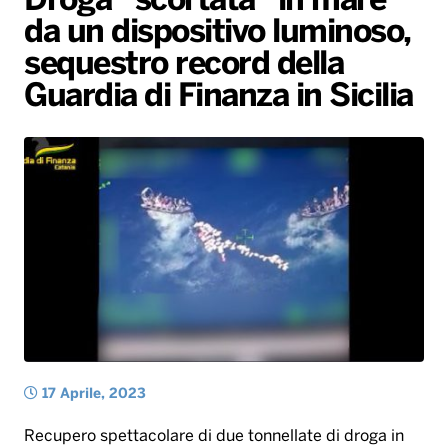
Droga “scortata” in mare
da un dispositivo luminoso,
Radio Norba News TV
PALATOUR
Musica e Spettacolo
Notiziario
Generale
sequestro record della
Voce al Bari
Sport
Interviste
Novità
Guardia di Finanza in Sicilia
Battiti Live 2026
Radio Norba Consiglia
Oroscopo
Leggerissime
Speciale Astrabilia 2026
Gallery
17 Aprile, 2023
Recupero spettacolare di due tonnellate di droga in