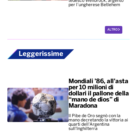
tedesco Wellbrock, argento
per l’ungherese Betlehem
ALTRO
Leggerissime
Mondiali ’86, all’asta
per 10 milioni di
dollari il pallone della
“mano de dios” di
Maradona
Il Pibe de Oro segnò con la
mano decretando la vittoria ai
quarti dell'Argentina
sull'Inghilterra