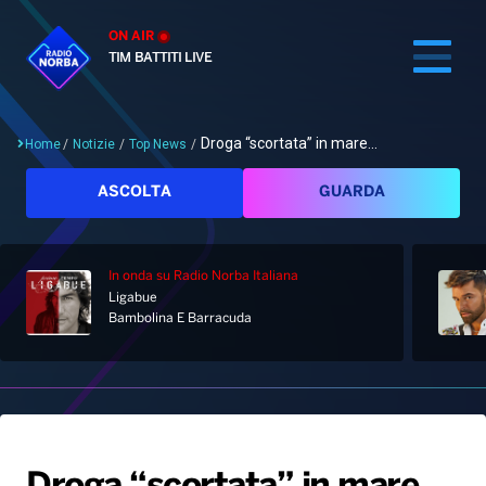
ON AIR
TIM BATTITI LIVE
Droga “scortata” in mare...
Home
/
Notizie
/
Top News
/
Cerca
ASCOLTA
GUARDA
In onda
su Radio Norba Italiana
Home
Ligabue
Bambolina E Barracuda
Radio
Notizie
Palinsesto
Pod&Play
Classifiche
Top News
Gallery
Giochi&Concorsi
Locali
Playlist
Hit Dance