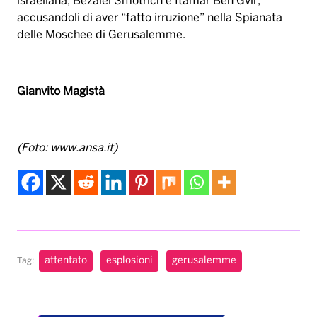
(Foto: www.ansa.it)
attentato
esplosioni
gerusalemme
Tag:
Musica & Spettacolo
Karol G pubblica il
suo nuovo album “No
me arrepiento de