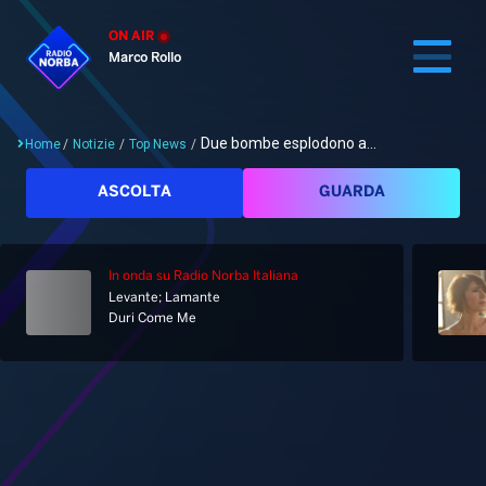
ON AIR
Marco Rollo
Due bombe esplodono a...
Home
/
Notizie
/
Top News
/
Cerca
ASCOLTA
GUARDA
In onda
su Radio Norba Italiana
Home
Levante; Lamante
Duri Come Me
Radio
Notizie
Palinsesto
Pod&Play
Classifiche
Top News
Gallery
Giochi&Concorsi
Locali
Playlist
Hit Dance