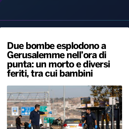
Due bombe esplodono a
Gerusalemme nell’ora di
Radio Norba News TV
PALATOUR
Musica e Spettacolo
Notiziario
Generale
punta: un morto e diversi
Voce al Bari
Sport
Interviste
Novità
feriti, tra cui bambini
Battiti Live 2026
Radio Norba Consiglia
Oroscopo
Leggerissime
Speciale Astrabilia 2026
Gallery
23 Novembre, 2022
Potrebbe trattarsi di un attentato