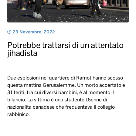
jihadista
Due esplosioni nel quartiere di Ramot hanno scosso
questa mattina Gerusalemme. Un morto accertato e
31 feriti, tra cui diversi bambini, è al momento il
bilancio. La vittima è uno studente 16enne di
nazionalità canadese che frequentava il collegio
rabbinico.
Le due deflagrazioni, secondo le autorità, sono state
“coordinate”, quindi si tratterebbe di un attentato. La
prima è avvenuta vicino alla stazione centrale degli
autobus all’ingresso della città. La bomba era stata
probabilmente posizionata in una borsa vicino ad un
autobus. La seconda esplosione è avvenuta pochi
minuti più tardi ad un incrocio. Entrambe durante