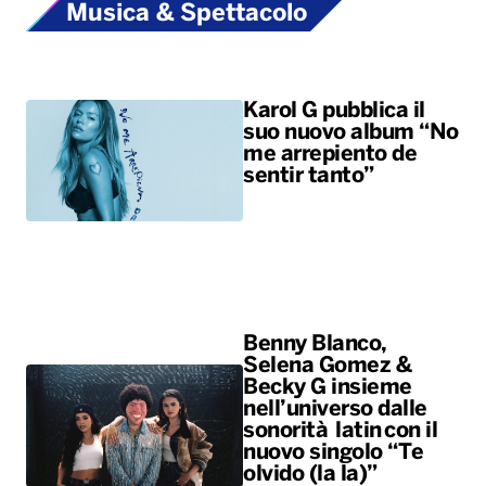
sentir tanto”
Benny Blanco,
Selena Gomez &
Becky G insieme
nell’universo dalle
sonorità latin con il
nuovo singolo “Te
olvido (la la)”
ALTRO