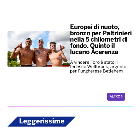
lucano Acerenza
A vincere l’oro è stato il
tedesco Wellbrock, argento
per l’ungherese Betlehem
ALTRO
Leggerissime
Mondiali ’86, all’asta
per 10 milioni di
dollari il pallone della
“mano de dios” di
Maradona
Il Pibe de Oro segnò con la
mano decretando la vittoria ai