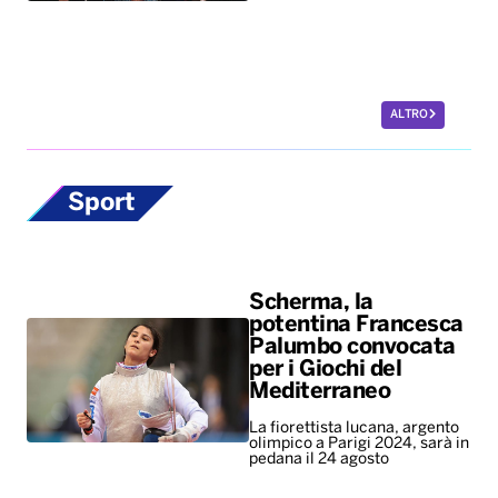
Sport
Scherma, la
potentina Francesca
Palumbo convocata
per i Giochi del
Mediterraneo
La fiorettista lucana, argento
olimpico a Parigi 2024, sarà in
pedana il 24 agosto
Europei di nuoto,
bronzo per Paltrinieri
nella 5 chilometri di
fondo. Quinto il