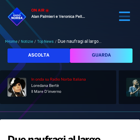
ON AIR
Alan Palmieri e Veronica Pellegrino
Due naufragi al largo...
Home
/
Notizie
/
Top News
/
Cerca
ASCOLTA
GUARDA
In onda
su Radio Norba Italiana
Home
Loredana Bertè
Il Mare D'inverno
Radio
Notizie
Palinsesto
Pod&Play
Classifiche
Top News
Gallery
Giochi&Concorsi
Locali
Playlist
Hit Dance