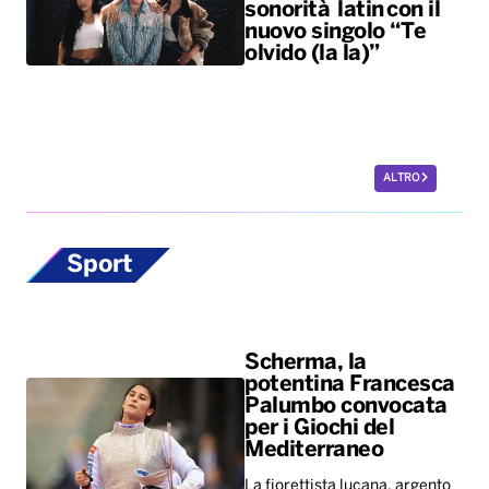
sonorità latin con il
nuovo singolo “Te
olvido (la la)”
ALTRO
Sport
Scherma, la
potentina Francesca
Palumbo convocata
per i Giochi del
Mediterraneo
La fiorettista lucana, argento