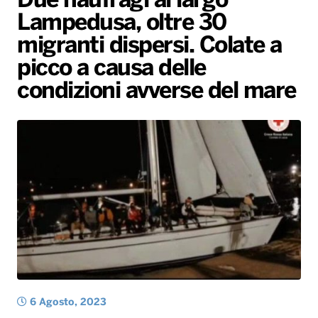
Due naufragi al largo
Lampedusa, oltre 30
Radio Norba News TV
PALATOUR
Musica e Spettacolo
Notiziario
Generale
migranti dispersi. Colate a
Voce al Bari
Sport
Interviste
Novità
picco a causa delle
Battiti Live 2026
Radio Norba Consiglia
Oroscopo
condizioni avverse del mare
Leggerissime
Speciale Astrabilia 2026
Gallery
6 Agosto, 2023