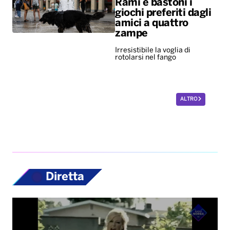
Rami e bastoni i
giochi preferiti dagli
amici a quattro
zampe
Irresistibile la voglia di
rotolarsi nel fango
ALTRO
Diretta