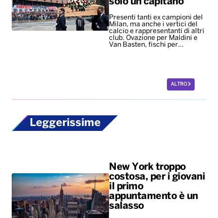
ALTRO
Leggerissime
New York troppo
costosa, per i giovani
il primo
appuntamento è un
salasso
Il caro-vita costringe la Gen Z
a rinunciare alle uscite
romantiche
La passeggiata