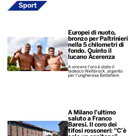
fondo. Quinto il
lucano Acerenza
A vincere l’oro è stato il
tedesco Wellbrock, argento
per l’ungherese Betlehem
A Milano l’ultimo
saluto a Franco
Baresi. Il coro dei
tifosi rossoneri: “C’è
solo un capitano”
Presenti tanti ex campioni del
Milan, ma anche i vertici del
calcio e rappresentanti di altri
club. Ovazione per Maldini e
Van Basten, fischi per…