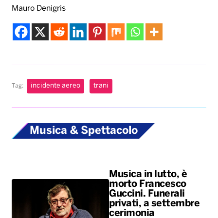
incidente aereo
trani
Tag:
Musica & Spettacolo
Musica in lutto, è
morto Francesco
Guccini. Funerali
privati, a settembre
cerimonia
commemorativa