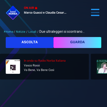
ON AIR
Marco Guacci e Claudia Cesaroni
Due ultraleggeri si scontrano...
Home
/
Notizie
/
Locali
/
Cerca
ASCOLTA
GUARDA
In onda
su Radio Norba Italiana
Home
Vasco Rossi
Va Bene, Va Bene Così
Radio
Notizie
Palinsesto
Pod&Play
Classifiche
Top News
Gallery
Giochi&Concorsi
Locali
Playlist
Hit Dance