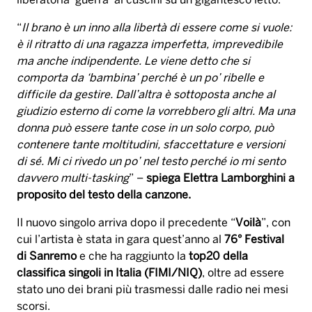
liberatoria ‘guerra’ ai cuscini su un gigantesco letto.
“
Il brano è un inno alla libertà di essere come si vuole:
è il ritratto di una ragazza imperfetta, imprevedibile
ma anche indipendente. Le viene detto che si
comporta da ‘bambina’ perché è un po’ ribelle e
difficile da gestire. Dall’altra è sottoposta anche al
giudizio esterno di come la vorrebbero gli altri. Ma una
donna può essere tante cose in un solo corpo, può
contenere tante moltitudini, sfaccettature e versioni
di sé. Mi ci rivedo un po’ nel testo perché io mi sento
davvero multi-tasking
” –
spiega Elettra Lamborghini a
proposito del testo della canzone.
Il nuovo singolo arriva dopo il precedente “
Voilà
”, con
cui l’artista è stata in gara quest’anno al
76° Festival
di Sanremo
e che ha raggiunto la
top20 della
classifica singoli in Italia (FIMI/NIQ)
, oltre ad essere
stato uno dei brani più trasmessi dalle radio nei mesi
scorsi.