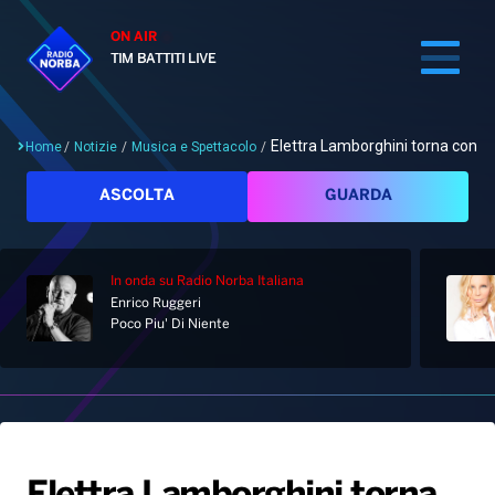
ON AIR
TIM BATTITI LIVE
Elettra Lamborghini torna con...
Home
/
Notizie
/
Musica e Spettacolo
/
Cerca
ASCOLTA
GUARDA
In onda
su Radio Norba Italiana
Home
Enrico Ruggeri
Poco Piu' Di Niente
Radio
Notizie
Palinsesto
Pod&Play
Classifiche
Top News
Gallery
Giochi&Concorsi
Locali
Playlist
Hit Dance