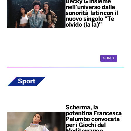
Becky G insieme
nell’universo dalle
sonorità latin con il
nuovo singolo “Te
olvido (la la)”
ALTRO
Sport
Scherma, la
potentina Francesca
Palumbo convocata
per i Giochi del