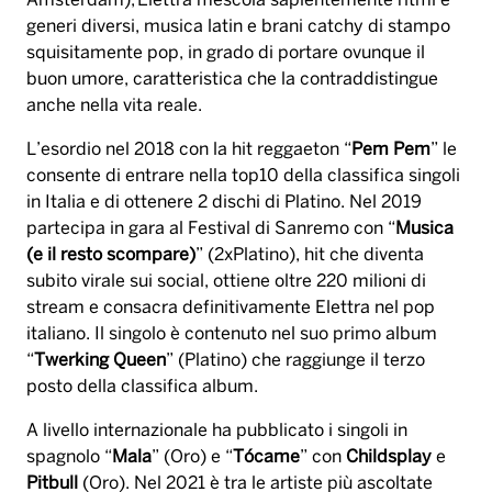
Amsterdam), Elettra mescola sapientemente ritmi e
generi diversi, musica latin e brani catchy di stampo
squisitamente pop, in grado di portare ovunque il
buon umore, caratteristica che la contraddistingue
anche nella vita reale.
L’esordio nel 2018 con la hit reggaeton “
Pem Pem
” le
consente di entrare nella top10 della classifica singoli
in Italia e di ottenere 2 dischi di Platino. Nel 2019
partecipa in gara al Festival di Sanremo con “
Musica
(e il resto scompare)
” (2xPlatino), hit che diventa
subito virale sui social, ottiene oltre 220 milioni di
stream e consacra definitivamente Elettra nel pop
italiano. Il singolo è contenuto nel suo primo album
“
Twerking Queen
” (Platino) che raggiunge il terzo
posto della classifica album.
A livello internazionale ha pubblicato i singoli in
spagnolo “
Mala
” (Oro) e “
Tócame
” con
Childsplay
e
Pitbull
(Oro). Nel 2021 è tra le artiste più ascoltate