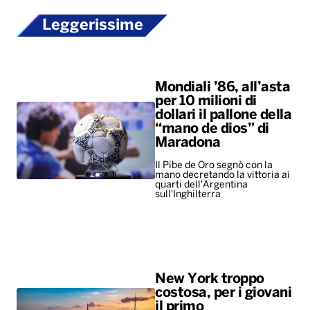
Leggerissime
Mondiali ’86, all’asta
per 10 milioni di
dollari il pallone della
“mano de dios” di
Maradona
Il Pibe de Oro segnò con la
mano decretando la vittoria ai
quarti dell'Argentina
sull'Inghilterra
New York troppo
costosa, per i giovani
il primo