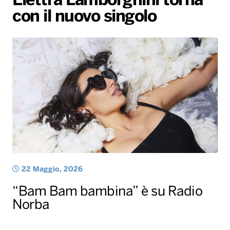
Elettra Lamborghini torna
con il nuovo singolo
Radio Norba News TV
PALATOUR
Musica e Spettacolo
Notiziario
Generale
Voce al Bari
Sport
Interviste
Novità
Battiti Live 2026
Radio Norba Consiglia
Oroscopo
Leggerissime
Speciale Astrabilia 2026
Gallery
22 Maggio, 2026
“Bam Bam bambina” è su Radio
Norba