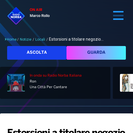
ON AIR
Marco Rollo
Estorsioni a titolare negozio...
Home
/
Notizie
/
Locali
/
Cerca
ASCOLTA
GUARDA
In onda
su Radio Norba Italiana
Home
Ron
Una Città Per Cantare
Radio
Notizie
Palinsesto
Pod&Play
Classifiche
Top News
Gallery
Giochi&Concorsi
Locali
Playlist
Hit Dance