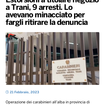
Estorsioni a titolare negozio
a Trani, 9 arresti. Lo
Radio Norba News TV
PALATOUR
Musica e Spettacolo
Notiziario
Generale
avevano minacciato per
Voce al Bari
Sport
Interviste
Novità
fargli ritirare la denuncia
Battiti Live 2026
Radio Norba Consiglia
Oroscopo
Leggerissime
Speciale Astrabilia 2026
Gallery
21 Febbraio, 2023
Operazione dei carabinieri all’alba in provincia di