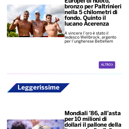
Europei di nuoto,
bronzo per Paltrinieri
nella 5 chilometri di
fondo. Quinto il
lucano Acerenza
A vincere l’oro è stato il
tedesco Wellbrock, argento
per l’ungherese Betlehem
ALTRO
Leggerissime
Mondiali ’86, all’asta
per 10 milioni di
dollari il pallone della