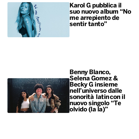
Karol G pubblica il
suo nuovo album “No
me arrepiento de
sentir tanto”
Benny Blanco,
Selena Gomez &
Becky G insieme
nell’universo dalle
sonorità latin con il
nuovo singolo “Te
olvido (la la)”