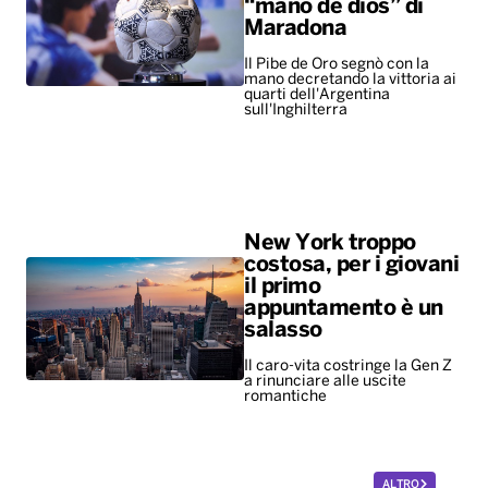
“mano de dios” di
Maradona
Il Pibe de Oro segnò con la
mano decretando la vittoria ai
quarti dell'Argentina
sull'Inghilterra
New York troppo
costosa, per i giovani
il primo
appuntamento è un
salasso
Il caro-vita costringe la Gen Z
a rinunciare alle uscite
romantiche
ALTRO