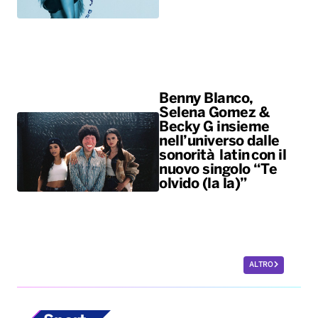
Benny Blanco,
Selena Gomez &
Becky G insieme
nell’universo dalle
sonorità latin con il
nuovo singolo “Te
olvido (la la)”
ALTRO