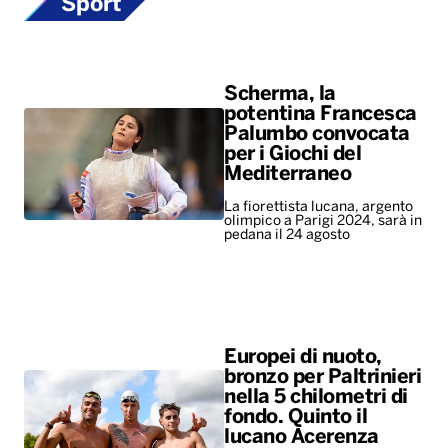
Sport
Scherma, la
potentina Francesca
Palumbo convocata
per i Giochi del
Mediterraneo
La fiorettista lucana, argento
olimpico a Parigi 2024, sarà in
pedana il 24 agosto
Europei di nuoto,
bronzo per Paltrinieri
nella 5 chilometri di
fondo. Quinto il
lucano Acerenza