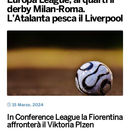
Europa League, ai quarti il
derby Milan-Roma.
Radio Norba News TV
PALATOUR
Musica e Spettacolo
Notiziario
Generale
L’Atalanta pesca il Liverpool
Voce al Bari
Sport
Interviste
Novità
Battiti Live 2026
Radio Norba Consiglia
Oroscopo
Leggerissime
Speciale Astrabilia 2026
Gallery
15 Marzo, 2024
In Conference League la Fiorentina
affronterà il Viktoria Plzen