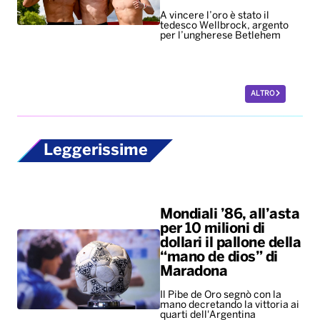
A vincere l’oro è stato il
tedesco Wellbrock, argento
per l’ungherese Betlehem
ALTRO
Leggerissime
Mondiali ’86, all’asta
per 10 milioni di
dollari il pallone della
“mano de dios” di
Maradona
Il Pibe de Oro segnò con la
mano decretando la vittoria ai
quarti dell'Argentina