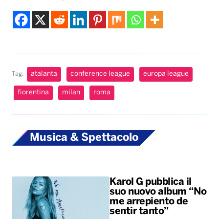
atalanta
conference league
europa league
Tag:
fiorentina
milan
roma
Musica & Spettacolo
Karol G pubblica il
suo nuovo album “No
me arrepiento de
sentir tanto”