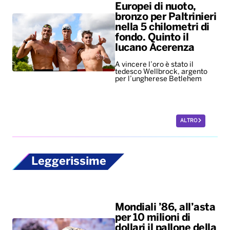
Europei di nuoto,
bronzo per Paltrinieri
nella 5 chilometri di
fondo. Quinto il
lucano Acerenza
A vincere l’oro è stato il
tedesco Wellbrock, argento
per l’ungherese Betlehem
ALTRO
Leggerissime
Mondiali ’86, all’asta
per 10 milioni di
dollari il pallone della