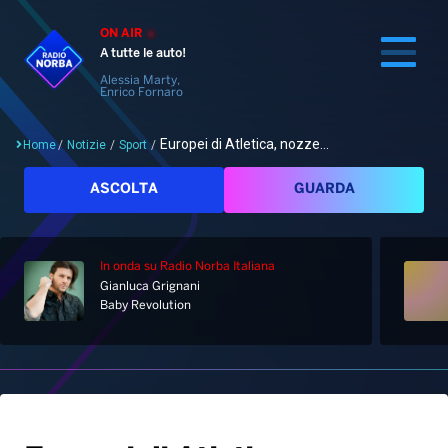
ON AIR
A tutte le auto!
Alessia Marty,
Enrico Fornaro
Europei di Atletica, nozze...
Home
/
Notizie
/
Sport
/
Cerca
ASCOLTA
GUARDA
In onda
su Radio Norba Italiana
Home
Gianluca Grignani
Baby Revolution
Radio
Notizie
Palinsesto
Pod&Play
Classifiche
Top News