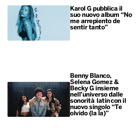
Karol G pubblica il
suo nuovo album “No
me arrepiento de
sentir tanto”
Benny Blanco,
Selena Gomez &
Becky G insieme
nell’universo dalle
sonorità latin con il
nuovo singolo “Te
olvido (la la)”