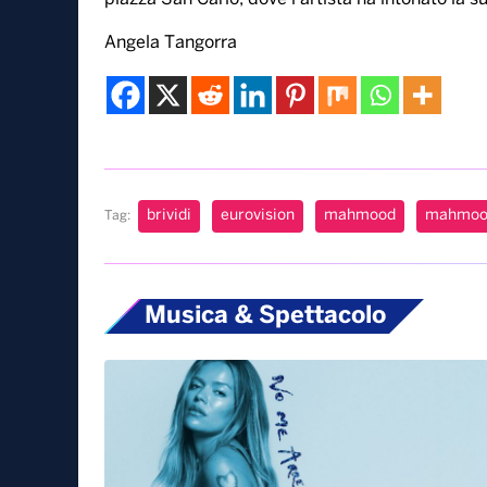
L’anno scorso il riconoscimento era andò ai Mane
che significa “ci stiamo facendo l’abitudine” 
Mahmood e Blanco si esibiranno durante la fin
trascorso una mattinata tra la gente del centro d
All’ora di pranzo il cantante ha infatti raggiunto
Stefano Lo Russo, che lo ha accolto insieme alla 
per una breve chiacchierata nel suo ufficio.
Poco prima Mahmood aveva invece fatto la gioia 
piazza San Carlo, dove l’artista ha intonato la su
Angela Tangorra