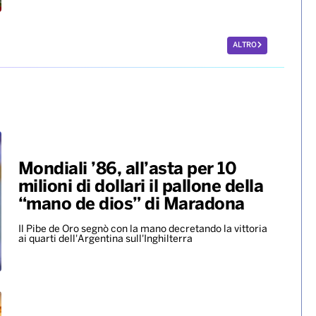
sarà in pedana il 24 agosto
Europei di nuoto, bronzo per
Paltrinieri nella 5 chilometri di
fondo. Quinto il lucano
Acerenza
A vincere l’oro è stato il tedesco Wellbrock, argento
per l’ungherese Betlehem
ALTRO