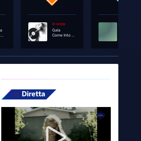
In onda
In onda
za
Gala
Borse Hermès
Come Into My Life