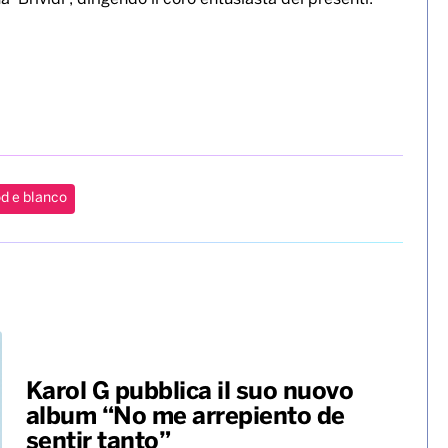
skin con “Zitti e buoni”. “We’re getting used to it”,
ha commentato Damiano David dei Maneskin sui social.
ale si sabato 14 maggio. Nel frattempo Mahmood ha
i Torino che ospita l’Eurovision.
 il Municipio per una visita a sorpresa al sindaco
sua vice, Michela Favaro, e si e’ intrattenuto con lui
dei fans e di chi si trovava a passare nella centrale
a ‘Brividi’, dirigendo il coro entusiasta dei presenti.