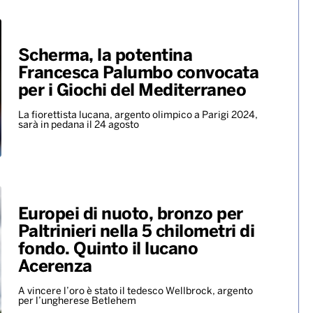
Becky G insieme nell’universo
dalle sonorità latin con il nuovo
singolo “Te olvido (la la)”
ALTRO
Scherma, la potentina
Francesca Palumbo convocata
per i Giochi del Mediterraneo
La fiorettista lucana, argento olimpico a Parigi 2024,