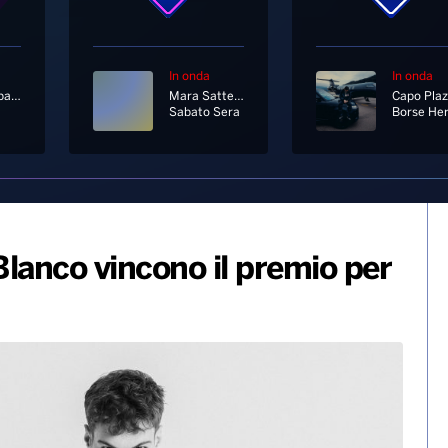
In onda
In onda
Radionorba News
Mara Sattei Feat. Enrico Nigiotti
Capo Pla
Sabato Sera