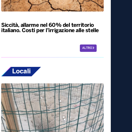
Esodo estivo, nuovo sabato da bollino
nero sulle strade. Previsti oltre 25 milioni
di spostamenti nel weekend
Siccità, allarme nel 60% del territorio
italiano. Costi per l’irrigazione alle stelle
ALTRO