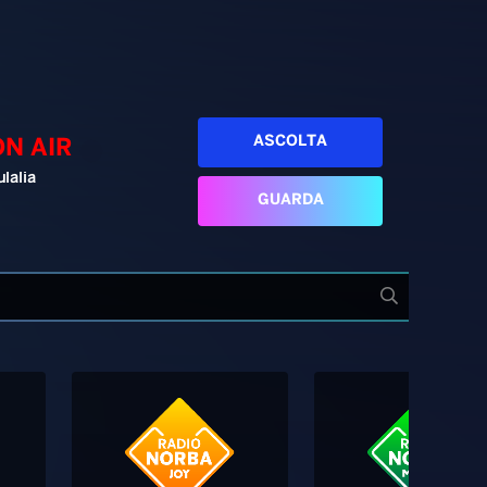
ASCOLTA
ON AIR
ulalia
GUARDA