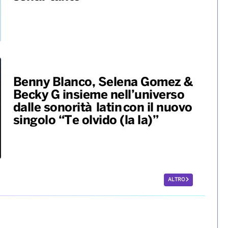
 e blanco
Karol G pubblica il suo nuovo
album “No me arrepiento de
sentir tanto”
Benny Blanco, Selena Gomez &