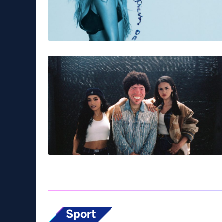
brividi
eurovision
mahmood
mahmood
Tag:
Musica & Spettacolo