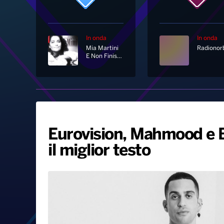
In onda
In onda
Mia Martini
E Non Finisce Mica Il Cielo