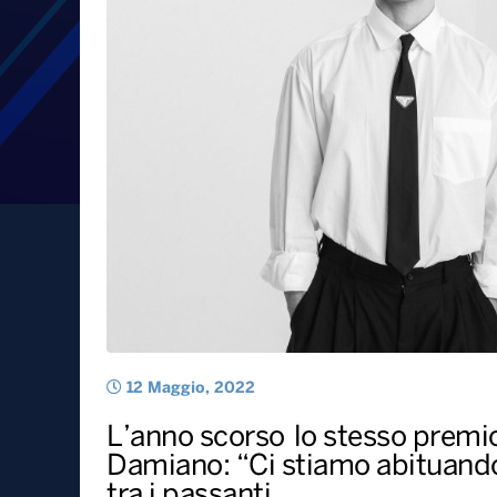
Eurovision, Mahmood e B
il miglior testo