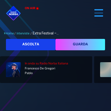
ON AIR
Extra Festival –...
Home
/
Interviste
/
Cerca
ASCOLTA
GUARDA
In onda
su Radio Norba Italiana
Home
Francesco De Gregori
Pablo
Radio
Notizie
Palinsesto
Pod&Play
Classifiche
Top News
Gallery
Giochi&Concorsi
Locali
Playlist
Hit Dance