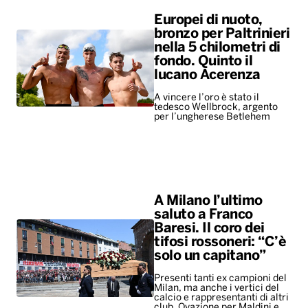
Europei di nuoto,
bronzo per Paltrinieri
nella 5 chilometri di
fondo. Quinto il
lucano Acerenza
A vincere l’oro è stato il
tedesco Wellbrock, argento
per l’ungherese Betlehem
A Milano l’ultimo
saluto a Franco
Baresi. Il coro dei
tifosi rossoneri: “C’è
solo un capitano”
Presenti tanti ex campioni del
Milan, ma anche i vertici del
calcio e rappresentanti di altri
club. Ovazione per Maldini e