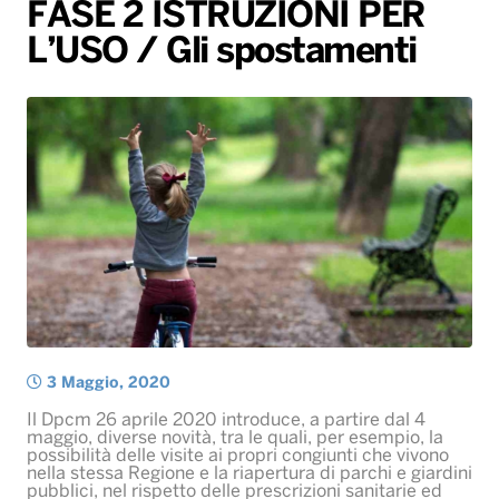
Gallery
Giochi&Concorsi
Locali
Playlist
Hit Dance
FASE 2 ISTRUZIONI PER
L’USO / Gli spostamenti
Radio Norba News TV
PALATOUR
Musica e Spettacolo
Notiziario
Generale
Voce al Bari
Sport
Interviste
Novità
Battiti Live 2026
Radio Norba Consiglia
Oroscopo
Leggerissime
Speciale Astrabilia 2026
Gallery
3 Maggio, 2020
Il Dpcm 26 aprile 2020 introduce, a partire dal 4
maggio, diverse novità, tra le quali, per esempio, la
possibilità delle visite ai propri congiunti che vivono
nella stessa Regione e la riapertura di parchi e giardini
pubblici, nel rispetto delle prescrizioni sanitarie ed