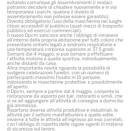
evitando comunque gli assembramenti (i sindaci
potranno decidere di chiudere nuovamente e in via
temporanea i parchi, qualora il divieto di
assembramento non potesse essere garantito).
Diventa obbligatorio l’uso della mascherina nei luoghi
chiusi accessibili al pubblico (quali mezzi di trasporto
pubblico ed esercizi commerciali).
Il nuovo Dpcm sancisce anche l’obbligo di rimanere
all’interno della propria abitazione per tutti coloro che
presentano sintomi legati a sindromi respiratorie e
una temperatura corporea superiore ai 37,5 gradi.
Sempre dal 4 maggio, si può tornare a effettuare
l’attività motoria e quella sportiva, individualmente,
anche distanti da casa.
Altra importante novità riguarda la possibilità di
svolgere celebrazioni funebri, con un numero di
partecipanti massimo fissato in 15 persone,
indossando le mascherine protettive e possibilmente
all’aperto.
Il Dpcm, sempre a partire dal 4 maggio, consente la
ristorazione da asporto per bar, ristoranti e simili, che
si va ad aggiungere all’attività di consegna a domicilio
già ammessa.
Ripartono diverse attività produttive e industriali, le
attività per il settore manifatturiero e quello edile,
insieme a tutte le attività all’ingrosso ad essi correlati,
con l’obbligo di rispetto delle regole vigenti in materia
di sicurezza sul lavoro.