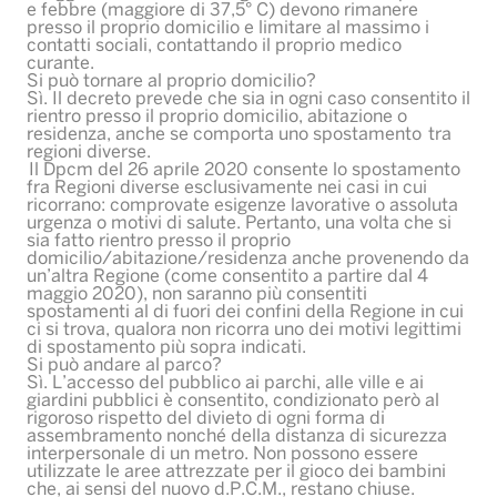
e febbre (maggiore di 37,5° C) devono rimanere
presso il proprio domicilio e limitare al massimo i
contatti sociali, contattando il proprio medico
curante.
Si può tornare al proprio domicilio?
Sì. Il decreto prevede che sia in ogni caso consentito il
rientro presso il proprio domicilio, abitazione o
residenza, anche se comporta uno spostamento tra
regioni diverse.
Il Dpcm del 26 aprile 2020 consente lo spostamento
fra Regioni diverse esclusivamente nei casi in cui
ricorrano: comprovate esigenze lavorative o assoluta
urgenza o motivi di salute. Pertanto, una volta che si
sia fatto rientro presso il proprio
domicilio/abitazione/residenza anche provenendo da
un’altra Regione (come consentito a partire dal 4
maggio 2020), non saranno più consentiti
spostamenti al di fuori dei confini della Regione in cui
ci si trova, qualora non ricorra uno dei motivi legittimi
di spostamento più sopra indicati.
Si può andare al parco?
Sì. L’accesso del pubblico ai parchi, alle ville e ai
giardini pubblici è consentito, condizionato però al
rigoroso rispetto del divieto di ogni forma di
assembramento nonché della distanza di sicurezza
interpersonale di un metro. Non possono essere
utilizzate le aree attrezzate per il gioco dei bambini
che, ai sensi del nuovo d.P.C.M., restano chiuse.