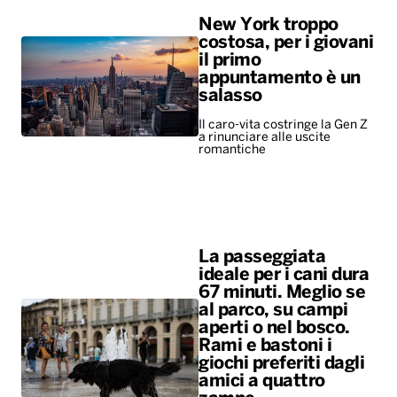
New York troppo
costosa, per i giovani
il primo
appuntamento è un
salasso
Il caro-vita costringe la Gen Z
a rinunciare alle uscite
romantiche
La passeggiata
ideale per i cani dura
67 minuti. Meglio se
al parco, su campi
aperti o nel bosco.
Rami e bastoni i
giochi preferiti dagli
amici a quattro