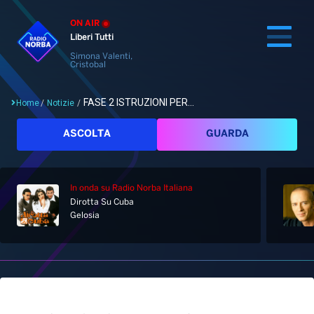
ON AIR
Liberi Tutti
Simona Valenti,
Cristobal
FASE 2 ISTRUZIONI PER...
Home
/
Notizie
/
Cerca
ASCOLTA
GUARDA
In onda
su Radio Norba Italiana
Home
Dirotta Su Cuba
Gelosia
Radio
Notizie
Palinsesto
Pod&Play
Classifiche
Top News