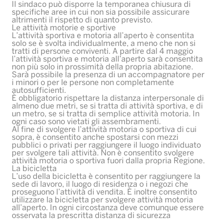
Il sindaco può disporre la temporanea chiusura di
specifiche aree in cui non sia possibile assicurare
altrimenti il rispetto di quanto previsto.
Le attività motorie e sportive
L’attività sportiva e motoria all’aperto è consentita
solo se è svolta individualmente, a meno che non si
tratti di persone conviventi. A partire dal 4 maggio
l’attività sportiva e motoria all’aperto sarà consentita
non più solo in prossimità della propria abitazione.
Sarà possibile la presenza di un accompagnatore per
i minori o per le persone non completamente
autosufficienti.
È obbligatorio rispettare la distanza interpersonale di
almeno due metri, se si tratta di attività sportiva, e di
un metro, se si tratta di semplice attività motoria. In
ogni caso sono vietati gli assembramenti.
Al fine di svolgere l’attività motoria o sportiva di cui
sopra, è consentito anche spostarsi con mezzi
pubblici o privati per raggiungere il luogo individuato
per svolgere tali attività. Non è consentito svolgere
attività motoria o sportiva fuori dalla propria Regione.
La bicicletta
L’uso della bicicletta è consentito per raggiungere la
sede di lavoro, il luogo di residenza o i negozi che
proseguono l’attività di vendita. È inoltre consentito
utilizzare la bicicletta per svolgere attività motoria
all’aperto. In ogni circostanza deve comunque essere
osservata la prescritta distanza di sicurezza