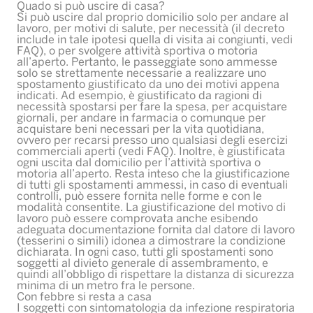
Quado si può uscire di casa?
Si può uscire dal proprio domicilio solo per andare al
lavoro, per motivi di salute, per necessità (il decreto
include in tale ipotesi quella di visita ai congiunti, vedi
FAQ), o per svolgere attività sportiva o motoria
all’aperto. Pertanto, le passeggiate sono ammesse
solo se strettamente necessarie a realizzare uno
spostamento giustificato da uno dei motivi appena
indicati. Ad esempio, è giustificato da ragioni di
necessità spostarsi per fare la spesa, per acquistare
giornali, per andare in farmacia o comunque per
acquistare beni necessari per la vita quotidiana,
ovvero per recarsi presso uno qualsiasi degli esercizi
commerciali aperti (vedi FAQ). Inoltre, è giustificata
ogni uscita dal domicilio per l’attività sportiva o
motoria all’aperto. Resta inteso che la giustificazione
di tutti gli spostamenti ammessi, in caso di eventuali
controlli, può essere fornita nelle forme e con le
modalità consentite. La giustificazione del motivo di
lavoro può essere comprovata anche esibendo
adeguata documentazione fornita dal datore di lavoro
(tesserini o simili) idonea a dimostrare la condizione
dichiarata. In ogni caso, tutti gli spostamenti sono
soggetti al divieto generale di assembramento, e
quindi all’obbligo di rispettare la distanza di sicurezza
minima di un metro fra le persone.
Con febbre si resta a casa
I soggetti con sintomatologia da infezione respiratoria