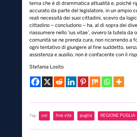
tema che è di drammatica attualità e, poiché rig
accurato da parte del legislatore, in un ampio 
reali necessità dei suoi cittadini, scevro da logi
cittadino – concludono – ha, al di sopra dei diver
riassumere nello ‘ius vitae’, ovvero la tutela da 
comunità se ne prenda cura, non ricorrendo a f
ogni tentativo di giungere al fine suddetto, senz
assistenza e ausilio, non è confacente con il ris
Stefania Losito
cei
fine vita
puglia
REGIONE PUGLIA
Tag: