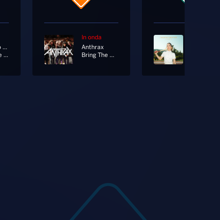
In onda
In onda
Francesco Gabbani
Anthrax
Levante
Così Come Mi Viene
Bring The Noise