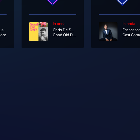
In onda
In onda
Laura Pausini
Chris De Sarandy
ore
Good Old Days