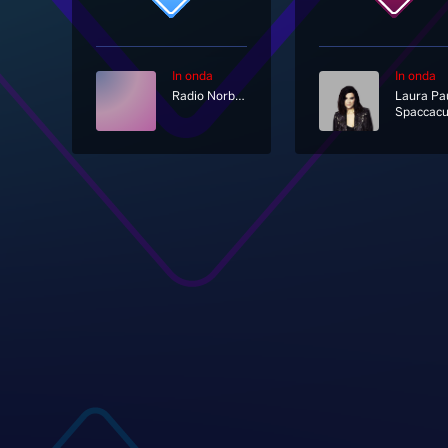
In onda
In onda
Radio Norba Italiana
Spaccacu