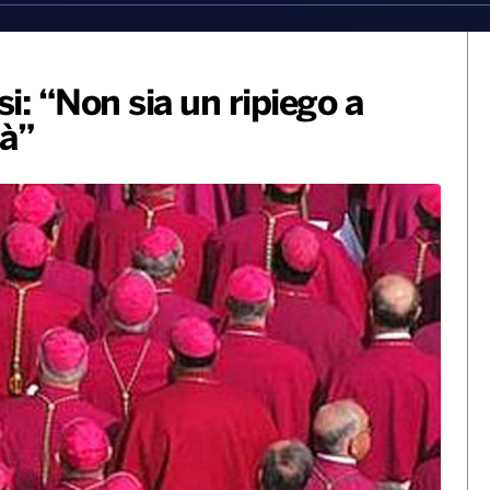
esi: “Non sia un ripiego a
tà”