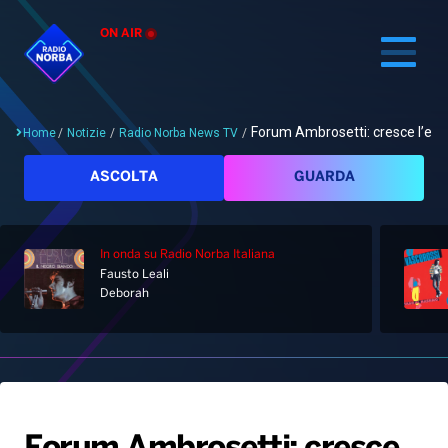
ON AIR
Forum Ambrosetti: cresce l’expo
Home
/
Notizie
/
Radio Norba News TV
/
Cerca
ASCOLTA
GUARDA
In onda
su Radio Norba Italiana
Home
Fausto Leali
Deborah
Radio
Notizie
Palinsesto
Pod&Play
Classifiche
Top News
Gallery
Giochi&Concorsi
Locali
Playlist
Hit Dance