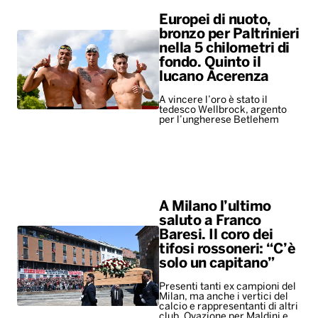
Europei di nuoto,
bronzo per Paltrinieri
nella 5 chilometri di
fondo. Quinto il
lucano Acerenza
A vincere l’oro è stato il
tedesco Wellbrock, argento
per l’ungherese Betlehem
A Milano l’ultimo
saluto a Franco
Baresi. Il coro dei
tifosi rossoneri: “C’è
solo un capitano”
Presenti tanti ex campioni del
Milan, ma anche i vertici del
calcio e rappresentanti di altri
club. Ovazione per Maldini e