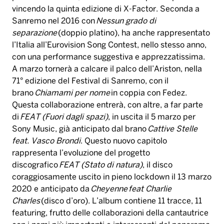
vincendo la quinta edizione di X-Factor. Seconda a
Sanremo nel 2016 con
Nessun grado di
separazione
(doppio platino), ha anche rappresentato
l’Italia all’Eurovision Song Contest, nello stesso anno,
con una performance suggestiva e apprezzatissima.
A marzo tornerà a calcare il palco dell’Ariston, nella
71° edizione del Festival di Sanremo, con il
brano
Chiamami per nome
in coppia con Fedez.
Questa collaborazione entrerà, con altre, a far parte
di
FEAT (Fuori dagli spazi)
, in uscita il 5 marzo per
Sony Music, già anticipato dal brano
Cattive Stelle
feat. Vasco Brondi
. Questo nuovo capitolo
rappresenta l’evoluzione del progetto
discografico
FEAT (Stato di natura)
, il disco
coraggiosamente uscito in pieno lockdown il 13 marzo
2020 e anticipato da
Cheyenne
feat Charlie
Charles
(disco d’oro). L’album contiene 11 tracce, 11
featuring, frutto delle collaborazioni della cantautrice