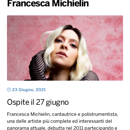
Francesca Michielin
Gallery
Giochi&Concorsi
Locali
Playlist
Hit Dance
Radio Norba News TV
PALATOUR
Musica e Spettacolo
Notiziario
Generale
Voce al Bari
Sport
Interviste
Novità
Battiti Live 2026
Radio Norba Consiglia
Oroscopo
Leggerissime
Speciale Astrabilia 2026
Gallery
23 Giugno, 2021
Ospite il 27 giugno
Francesca Michielin, cantautrice e polistrumentista,
una delle artiste più complete ed interessanti del
panorama attuale, debutta nel 2011 partecipando e