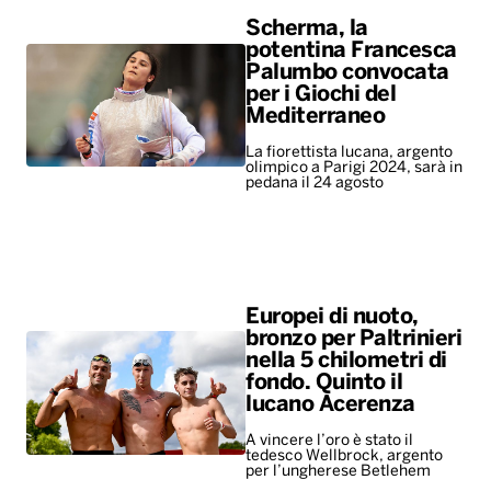
pedana il 24 agosto
Europei di nuoto,
bronzo per Paltrinieri
nella 5 chilometri di
fondo. Quinto il
lucano Acerenza
A vincere l’oro è stato il
tedesco Wellbrock, argento
per l’ungherese Betlehem
ALTRO
Leggerissime