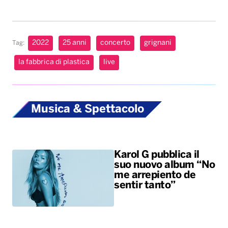
Musica & Spettacolo
Karol G pubblica il
suo nuovo album “No
me arrepiento de
sentir tanto”
Benny Blanco,
Selena Gomez &
Becky G insieme
nell’universo dalle
sonorità latin con il