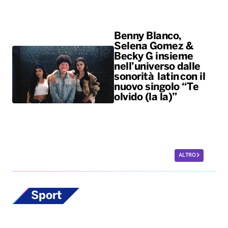
nuovo singolo “Te
olvido (la la)”
ALTRO
Sport
Scherma, la
potentina Francesca
Palumbo convocata
per i Giochi del
Mediterraneo
La fiorettista lucana, argento
olimpico a Parigi 2024, sarà in