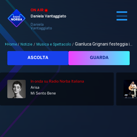
ON AIR
Daniela Vantaggiato
Daniela
Vantaggiato
Gianluca Grignani festeggia i...
Home
/
Notizie
/
Musica e Spettacolo
/
Cerca
ASCOLTA
GUARDA
In onda
su Radio Norba Italiana
Home
Arisa
Mi Sento Bene
Radio
Notizie
Palinsesto
Pod&Play
Classifiche
Top News