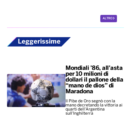
Mondiali ’86, all’asta
per 10 milioni di
dollari il pallone della
“mano de dios” di
Maradona
Il Pibe de Oro segnò con la
mano decretando la vittoria ai
quarti dell'Argentina
sull'Inghilterra
New York troppo
costosa, per i giovani
il primo
appuntamento è un
salasso