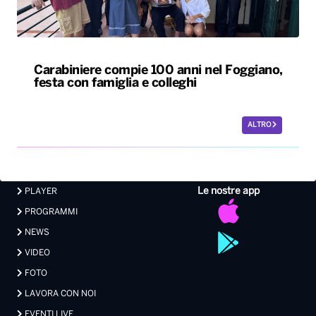
ALTRO
Le nostre app
PLAYER
PROGRAMMI
NEWS
VIDEO
FOTO
LAVORA CON NOI
EVENTI LIVE
CONTATTI PUBBLICITÀ
MEDIA PARTNERSHIP
Privacy
|
Preferenze Privacy
|
Cookie
|
Contatti