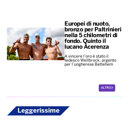
lucano Acerenza
A vincere l’oro è stato il
tedesco Wellbrock, argento
per l’ungherese Betlehem
ALTRO
Leggerissime
New York troppo
costosa, per i giovani
il primo
appuntamento è un
salasso
Il caro-vita costringe la Gen Z
a rinunciare alle uscite