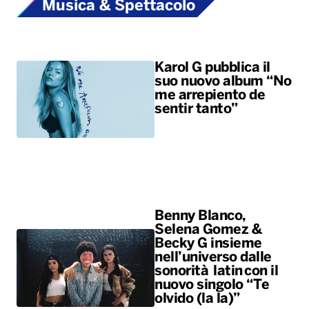
Benny Blanco,
Selena Gomez &
Becky G insieme
nell’universo dalle
sonorità latin con il
nuovo singolo “Te
olvido (la la)”
ALTRO