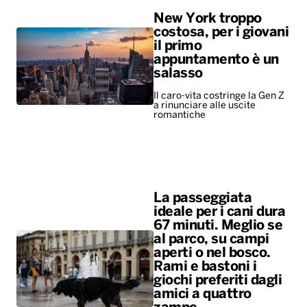
romantiche
La passeggiata
ideale per i cani dura
67 minuti. Meglio se
al parco, su campi
aperti o nel bosco.
Rami e bastoni i
giochi preferiti dagli
amici a quattro
zampe
Irresistibile la voglia di
rotolarsi nel fango
ALTRO