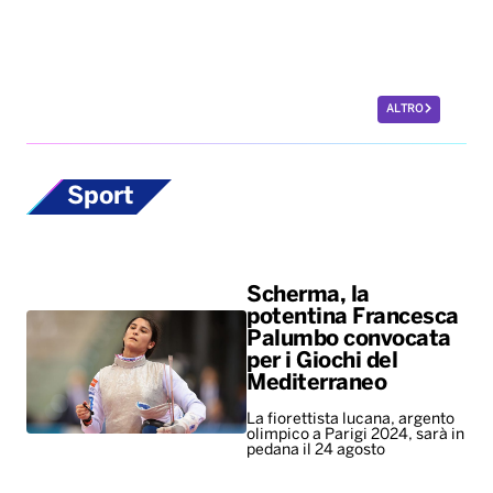
Sport
Scherma, la
potentina Francesca
Palumbo convocata
per i Giochi del
Mediterraneo
La fiorettista lucana, argento
olimpico a Parigi 2024, sarà in
pedana il 24 agosto
Europei di nuoto,
bronzo per Paltrinieri
nella 5 chilometri di
fondo. Quinto il