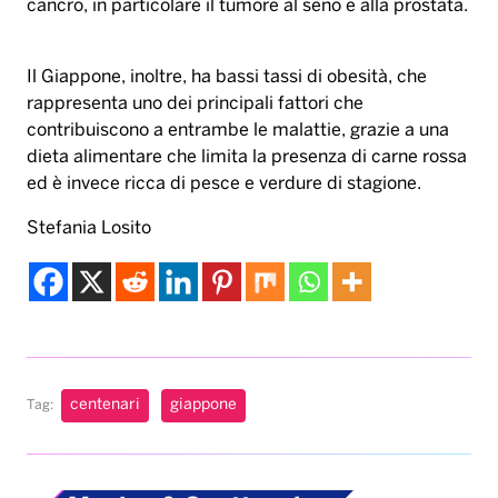
ed è invece ricca di pesce e verdure di stagione.
Stefania Losito
centenari
giappone
Tag:
Musica & Spettacolo
Karol G pubblica il
suo nuovo album “No
me arrepiento de
sentir tanto”