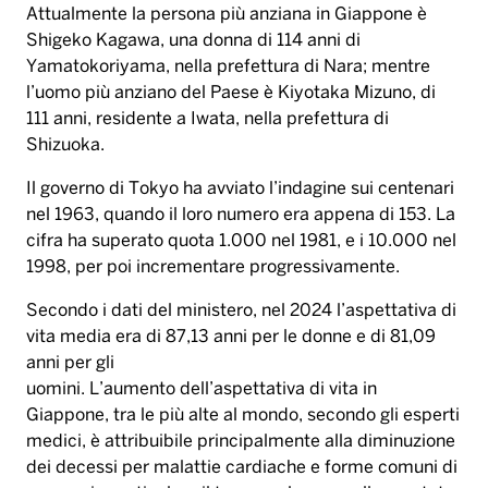
Il governo di Tokyo ha avviato l’indagine sui centenari
nel 1963, quando il loro numero era appena di 153. La
cifra ha superato quota 1.000 nel 1981, e i 10.000 nel
1998, per poi incrementare progressivamente.
Secondo i dati del ministero, nel 2024 l’aspettativa di
vita media era di 87,13 anni per le donne e di 81,09
anni per gli
uomini. L’aumento dell’aspettativa di vita in
Giappone, tra le più alte al mondo, secondo gli esperti
medici, è attribuibile principalmente alla diminuzione
dei decessi per malattie cardiache e forme comuni di
cancro, in particolare il tumore al seno e alla prostata.
Il Giappone, inoltre, ha bassi tassi di obesità, che
rappresenta uno dei principali fattori che
contribuiscono a entrambe le malattie, grazie a una
dieta alimentare che limita la presenza di carne rossa