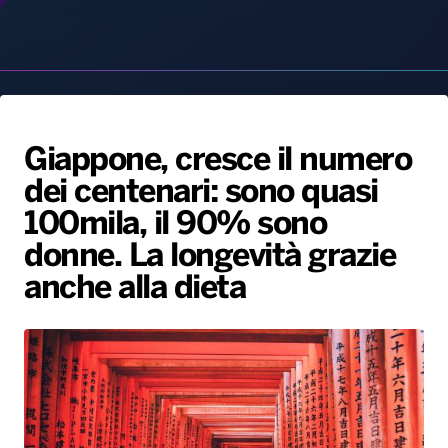
Giappone, cresce il numero
dei centenari: sono quasi
Radio Norba News TV
PALATOUR
Musica e Spettacolo
Notiziario
Generale
100mila, il 90% sono
Voce al Bari
Sport
Interviste
Novità
donne. La longevità grazie
Battiti Live 2026
Radio Norba Consiglia
Oroscopo
anche alla dieta
Leggerissime
Speciale Astrabilia 2026
Gallery
13 Settembre, 2025