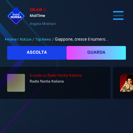
ON AIR
MoliTime
Angela Molinari
Giappone, cresce il numero...
Home
/
Notizie
/
Top News
/
Cerca
ASCOLTA
GUARDA
In onda
su Radio Norba Italiana
Home
Radio Norba Italiana
Radio
Notizie
Palinsesto
Pod&Play
Classifiche
Top News
Gallery
Giochi&Concorsi
Locali
Playlist
Hit Dance