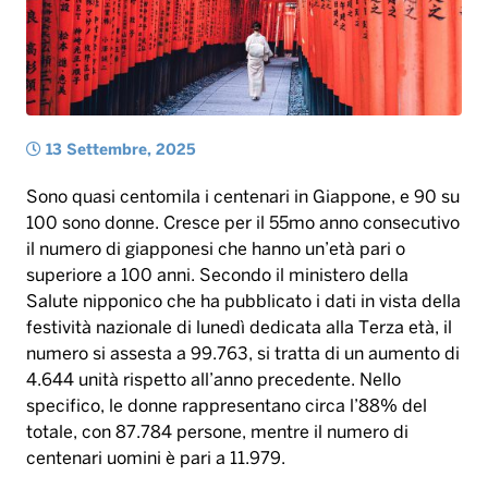
Sono quasi centomila i centenari in Giappone, e 90 su
100 sono donne. Cresce per il 55mo anno consecutivo
il numero di giapponesi che hanno un’età pari o
superiore a 100 anni. Secondo il ministero della
Salute nipponico che ha pubblicato i dati in vista della
festività nazionale di lunedì dedicata alla Terza età, il
numero si assesta a 99.763, si tratta di un aumento di
4.644 unità rispetto all’anno precedente. Nello
specifico, le donne rappresentano circa l’88% del
totale, con 87.784 persone, mentre il numero di
centenari uomini è pari a 11.979.
Attualmente la persona più anziana in Giappone è
Shigeko Kagawa, una donna di 114 anni di
Yamatokoriyama, nella prefettura di Nara; mentre
l’uomo più anziano del Paese è Kiyotaka Mizuno, di
111 anni, residente a Iwata, nella prefettura di
Shizuoka.