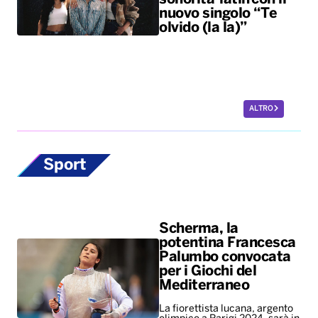
nuovo singolo “Te
olvido (la la)”
ALTRO
Sport
Scherma, la
potentina Francesca
Palumbo convocata
per i Giochi del
Mediterraneo
La fiorettista lucana, argento