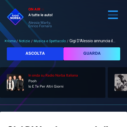
ON AIR
A tutte le auto!
Alessia Marty,
Enrico Fornaro
Gigi D’Alessio annuncia il...
Home
/
Notizie
/
Musica e Spettacolo
/
Cerca
ASCOLTA
GUARDA
In onda
su Radio Norba Italiana
Home
Pooh
Io E Te Per Altri Giorni
Radio
Notizie
Palinsesto
Pod&Play
Classifiche
Top News