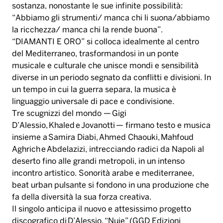
sostanza, nonostante le sue infinite possibilità:
“Abbiamo gli strumenti/ manca chi li suona/abbiamo
la ricchezza/ manca chi la rende buona”.
“DIAMANTI E ORO” si colloca idealmente al centro
del Mediterraneo, trasformandosi in un ponte
musicale e culturale che unisce mondi e sensibilità
diverse in un periodo segnato da conflitti e divisioni. In
un tempo in cui la guerra separa, la musica è
linguaggio universale di pace e condivisione.
Tre scugnizzi del mondo — Gigi
D’Alessio, Khaled e Jovanotti — firmano testo e musica
insieme a Samira Diabi, Ahmed Chaouki, Mahfoud
Aghrich e Abdelazizi, intrecciando radici da Napoli al
deserto fino alle grandi metropoli, in un intenso
incontro artistico. Sonorità arabe e mediterranee,
beat urban pulsante si fondono in una produzione che
fa della diversità la sua forza creativa.
Il singolo anticipa il nuovo e attesissimo progetto
discografico di D’Alessio, “Nuje” (GGD Edizioni