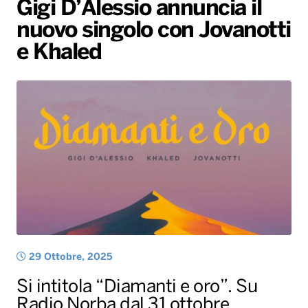
Gigi D’Alessio annuncia il
Gallery
Giochi&Concorsi
Locali
Playlist
Hit Dance
nuovo singolo con Jovanotti
Radio Norba News TV
PALATOUR
Musica e Spettacolo
Notiziario
Generale
e Khaled
Voce al Bari
Sport
Interviste
Novità
Battiti Live 2026
Radio Norba Consiglia
Oroscopo
Leggerissime
Speciale Astrabilia 2026
Gallery
29 Ottobre, 2025
Si intitola “Diamanti e oro”. Su
Radio Norba dal 31 ottobre