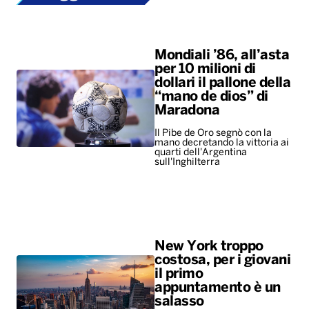
Mondiali ’86, all’asta
per 10 milioni di
dollari il pallone della
“mano de dios” di
Maradona
Il Pibe de Oro segnò con la
mano decretando la vittoria ai
quarti dell'Argentina
sull'Inghilterra
New York troppo
costosa, per i giovani
il primo
appuntamento è un
salasso