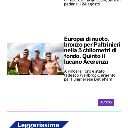
olimpico a Parigi 2024, sarà in
pedana il 24 agosto
Europei di nuoto,
bronzo per Paltrinieri
nella 5 chilometri di
fondo. Quinto il
lucano Acerenza
A vincere l’oro è stato il
tedesco Wellbrock, argento
per l’ungherese Betlehem
ALTRO
Leggerissime