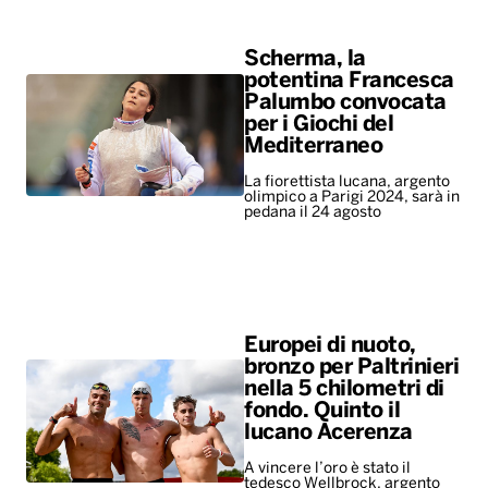
La fiorettista lucana, argento
olimpico a Parigi 2024, sarà in
pedana il 24 agosto
Europei di nuoto,
bronzo per Paltrinieri
nella 5 chilometri di
fondo. Quinto il
lucano Acerenza
A vincere l’oro è stato il
tedesco Wellbrock, argento
per l’ungherese Betlehem
ALTRO