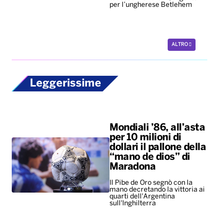
Leggerissime
Mondiali ’86, all’asta
per 10 milioni di
dollari il pallone della
“mano de dios” di
Maradona
Il Pibe de Oro segnò con la
mano decretando la vittoria ai
quarti dell'Argentina
sull'Inghilterra
New York troppo
costosa, per i giovani
il primo
appuntamento è un