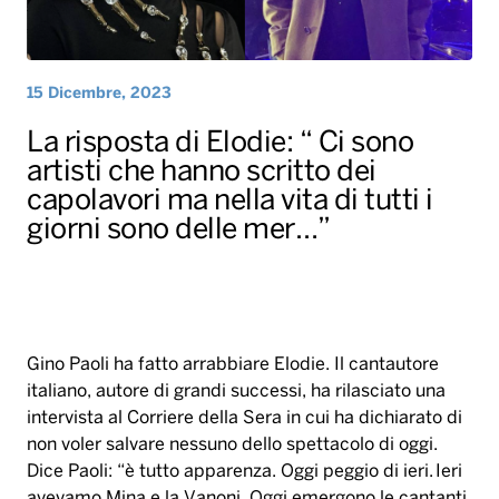
capolavori ma nella vita di tutti i
giorni sono delle mer…”
Gino Paoli ha fatto arrabbiare Elodie. Il cantautore
italiano, autore di grandi successi, ha rilasciato una
intervista al Corriere della Sera in cui ha dichiarato di
non voler salvare nessuno dello spettacolo di oggi.
Dice Paoli: “è tutto apparenza. Oggi peggio di ieri. Ieri
avevamo Mina e la Vanoni. Oggi emergono le cantanti
che mostrano il culo“.
Chiaramente le sue parole non sono passate
inosservate e sono state riprese sui social
dall’opinione pubblica. È intervenuta Elodie che ha
scritto: “Ci sono artisti che hanno scritto capolavori,
ma nella vita di tutti i giorni sono delle mer**, è così.