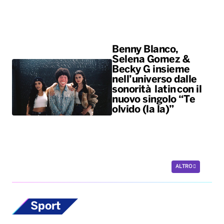
sonorità latin con il
nuovo singolo “Te
olvido (la la)”
ALTRO
Sport
Scherma, la
potentina Francesca
Palumbo convocata
per i Giochi del
Mediterraneo