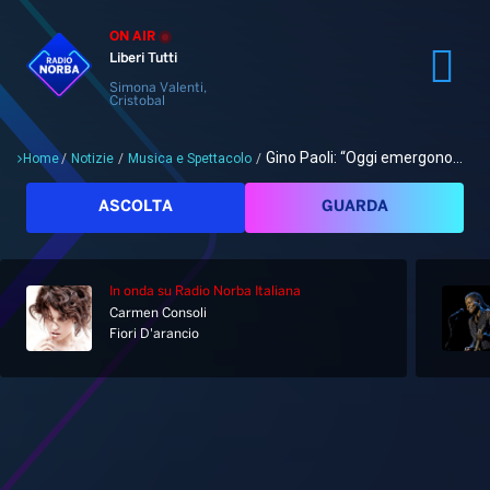
ON AIR
Liberi Tutti
Simona Valenti,
Cristobal
Gino Paoli: “Oggi emergono...
Home
/
Notizie
/
Musica e Spettacolo
/
Cerca
ASCOLTA
GUARDA
In onda
su Radio Norba Italiana
Carmen Consoli
Home
Fiori D'arancio
Radio
Notizie
Palinsesto
Pod&Play
Classifiche
Top News