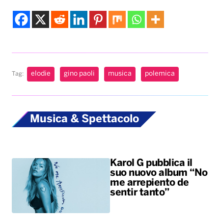
Musica & Spettacolo
Karol G pubblica il
suo nuovo album “No
me arrepiento de
sentir tanto”
Benny Blanco,
Selena Gomez &
Becky G insieme
nell’universo dalle