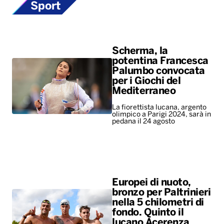
Sport
Scherma, la
potentina Francesca
Palumbo convocata
per i Giochi del
Mediterraneo
La fiorettista lucana, argento
olimpico a Parigi 2024, sarà in
pedana il 24 agosto
Europei di nuoto,
bronzo per Paltrinieri
nella 5 chilometri di
fondo. Quinto il
lucano Acerenza