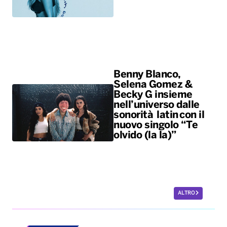
Benny Blanco,
Selena Gomez &
Becky G insieme
nell’universo dalle
sonorità latin con il
nuovo singolo “Te
olvido (la la)”
ALTRO