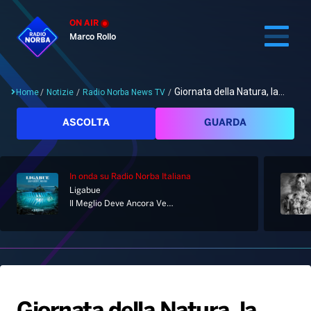
ON AIR
Marco Rollo
Giornata della Natura, la...
Home
/
Notizie
/
Radio Norba News TV
/
Cerca
ASCOLTA
GUARDA
In onda
su Radio Norba Italiana
Home
Ligabue
Il Meglio Deve Ancora Venire
Radio
Notizie
Palinsesto
Pod&Play
Classifiche
Top News
Gallery
Giochi&Concorsi
Locali
Playlist
Hit Dance