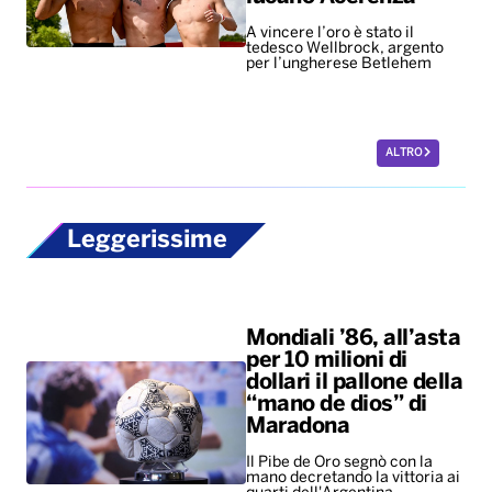
A vincere l’oro è stato il
tedesco Wellbrock, argento
per l’ungherese Betlehem
ALTRO
Leggerissime
Mondiali ’86, all’asta
per 10 milioni di
dollari il pallone della
“mano de dios” di
Maradona
Il Pibe de Oro segnò con la
mano decretando la vittoria ai