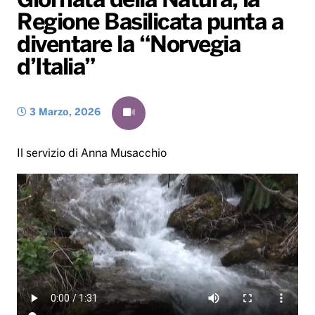
Giornata della Natura, la
Regione Basilicata punta a
Radio Norba News TV
PALATOUR
Musica e Spettacolo
Notiziario
Generale
diventare la “Norvegia
Voce al Bari
Sport
Interviste
Novità
d’Italia”
Battiti Live 2026
Radio Norba Consiglia
Oroscopo
3 Marzo, 2026
Leggerissime
Speciale Astrabilia 2026
Gallery
Il servizio di Anna Musacchio