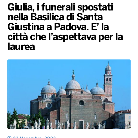
Giulia, i funerali spostati
Gallery
Giochi&Concorsi
Locali
Playlist
Hit Dance
nella Basilica di Santa
Radio Norba News TV
PALATOUR
Musica e Spettacolo
Notiziario
Generale
Giustina a Padova. E’ la
Voce al Bari
Sport
Interviste
Novità
città che l’aspettava per la
Battiti Live 2026
Radio Norba Consiglia
Oroscopo
laurea
Leggerissime
Speciale Astrabilia 2026
Gallery