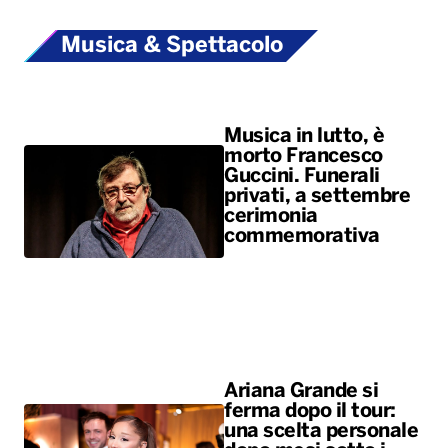
Musica & Spettacolo
Musica in lutto, è
morto Francesco
Guccini. Funerali
privati, a settembre
cerimonia
commemorativa
Ariana Grande si
ferma dopo il tour:
una scelta personale