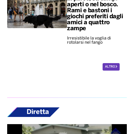
aperti o nel bosco.
Rami e bastoni i
giochi preferiti dagli
amici a quattro
zampe
Irresistibile la voglia di
rotolarsi nel fango
ALTRO
Diretta