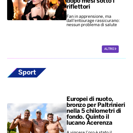
dopo mesi sotto i
riflettori
Fan in apprensione, ma
dall'entourage rassicurano:
nessun problema di salute
ALTRO
Sport
Europei di nuoto,
bronzo per Paltrinieri
nella 5 chilometri di
fondo. Quinto il
lucano Acerenza
A vincere l’oro è stato il