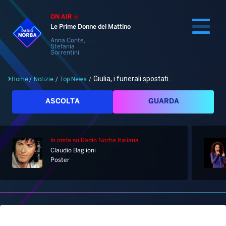
ON AIR
Le Prime Donne del Mattino
Anna Conte,
Stefania
Sorrentini
Giulia, i funerali spostati...
Home
/
Notizie
/
Top News
/
Cerca
ASCOLTA
GUARDA
In onda
su Radio Norba Italiana
Home
Claudio Baglioni
Poster
Radio
Notizie
Palinsesto
Pod&Play
Classifiche
Top News