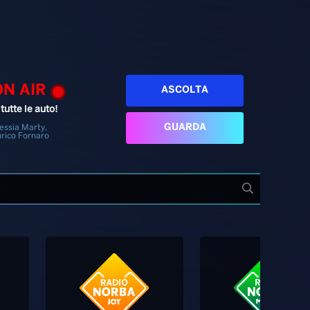
ON AIR
ASCOLTA
tutte le auto!
GUARDA
essia Marty,
rico Fornaro