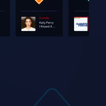
In onda
In onda
Katy Perry
I Kissed A Girl
Qui La Lu