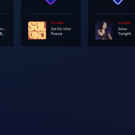
In onda
In onda
The Pretenders
Sal Da Vinci
Anna
I'll Stand By You
Poesia
Tonight