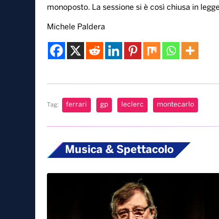
monoposto. La sessione si è così chiusa in leggero
Michele Paldera
ferrari
gp
leclerc
montecarlo
Tag:
Musica & Spettacolo