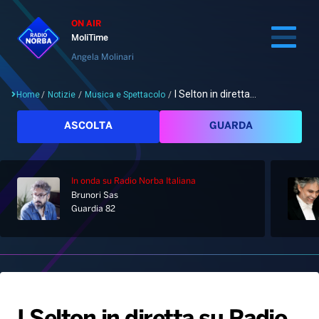
ON AIR
MoliTime
Angela Molinari
I Selton in diretta...
Home
/
Notizie
/
Musica e Spettacolo
/
Cerca
ASCOLTA
GUARDA
In onda
su Radio Norba Italiana
Home
Brunori Sas
Guardia 82
Radio
Notizie
Palinsesto
Pod&Play
Classifiche
Top News
Gallery
Giochi&Concorsi
Locali
Playlist
Hit Dance