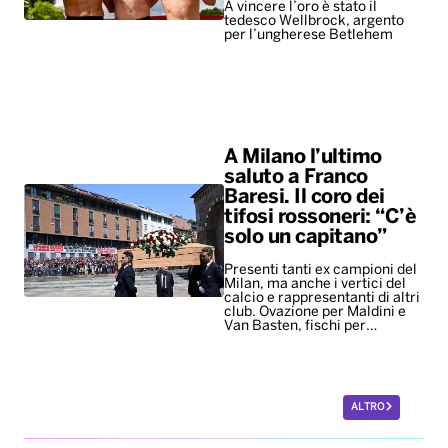
A vincere l’oro è stato il
tedesco Wellbrock, argento
per l’ungherese Betlehem
A Milano l’ultimo
saluto a Franco
Baresi. Il coro dei
tifosi rossoneri: “C’è
solo un capitano”
Presenti tanti ex campioni del
Milan, ma anche i vertici del
calcio e rappresentanti di altri
club. Ovazione per Maldini e
Van Basten, fischi per…
ALTRO