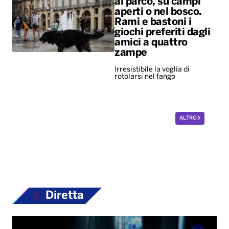
al parco, su campi
aperti o nel bosco.
Rami e bastoni i
giochi preferiti dagli
amici a quattro
zampe
Irresistibile la voglia di
rotolarsi nel fango
ALTRO
Diretta