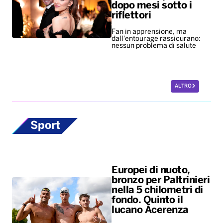
dopo mesi sotto i
riflettori
Fan in apprensione, ma
dall'entourage rassicurano:
nessun problema di salute
ALTRO
Sport
Europei di nuoto,
bronzo per Paltrinieri
nella 5 chilometri di
fondo. Quinto il
lucano Acerenza