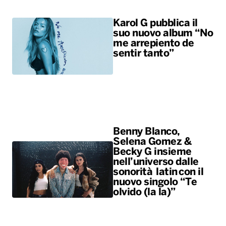
Karol G pubblica il
suo nuovo album “No
me arrepiento de
sentir tanto”
Benny Blanco,
Selena Gomez &
Becky G insieme
nell’universo dalle
sonorità latin con il
nuovo singolo “Te
olvido (la la)”