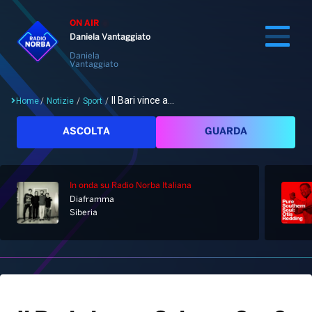
ON AIR
Daniela Vantaggiato
Daniela
Vantaggiato
Il Bari vince a...
Home
/
Notizie
/
Sport
/
Cerca
ASCOLTA
GUARDA
In onda
su Radio Norba Italiana
Home
Diaframma
Siberia
Radio
Notizie
Palinsesto
Pod&Play
Classifiche
Top News