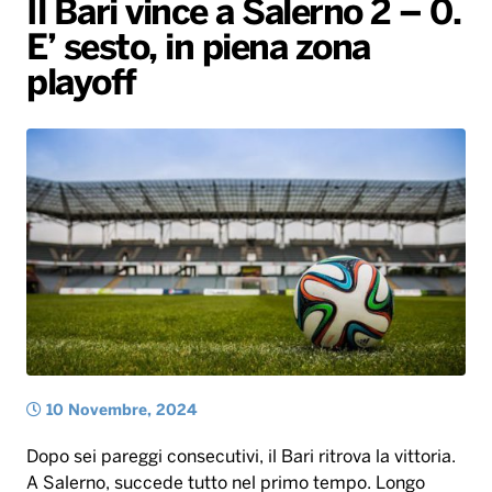
Il Bari vince a Salerno 2 – 0.
Gallery
Giochi&Concorsi
Locali
Playlist
Hit Dance
E’ sesto, in piena zona
Radio Norba News TV
PALATOUR
Musica e Spettacolo
Notiziario
Generale
playoff
Voce al Bari
Sport
Interviste
Novità
Battiti Live 2026
Radio Norba Consiglia
Oroscopo
Leggerissime
Speciale Astrabilia 2026
Gallery
10 Novembre, 2024
Dopo sei pareggi consecutivi, il Bari ritrova la vittoria.
A Salerno, succede tutto nel primo tempo. Longo