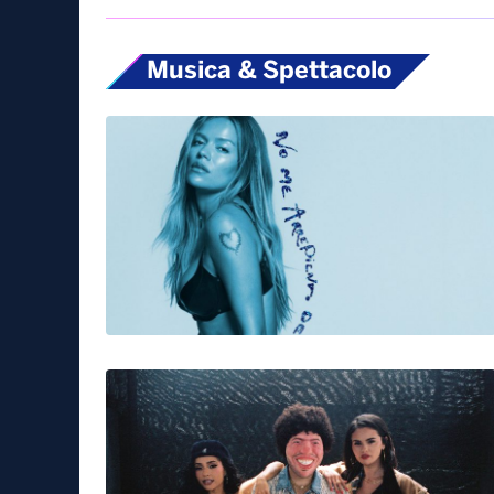
posto, mentre al quarto la Gran Bretagna dove a
amministrativi, l’export alimentare crolla dell’8
Angela Tangorra
alimentazione mediterranea
cibo italiano
Tag:
Musica & Spettacolo