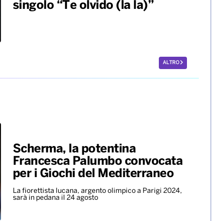
album “No me arrepiento de
sentir tanto”
Benny Blanco, Selena Gomez &
Becky G insieme nell’universo
dalle sonorità latin con il nuovo
singolo “Te olvido (la la)”
ALTRO