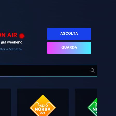
ASCOLTA
ON AIR
’ già weekend
GUARDA
ttoria Marletta