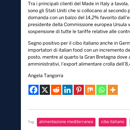
“Un risultato ottenuto – sottolinea la Coldiretti 
lockdown in tutti i continenti della ristorazion
anche favorito il ritorno in tutti continenti alla
ricette Made in Italy”.
La svolta salutista provocata dall’emergenza 
italiano e come dice Coldiretti: “i consumatori a 
di prodotti alleati del benessere come quelli de
l’impatto positivo sulle vendite all’estero della 
all’immagine del Made in Italy”.
Tra i principali clienti del Made in Italy a tavola,
sono gli Stati Uniti che si collocano al secondo
domanda con un balzo del 14,2% favorito dall’ent
presidente della Commissione europea Ursula vo
sospensione di tutte le tariffe relative alle con
Segno positivo per il cibo italiano anche in Germ
importatori di italian food con un incremento del