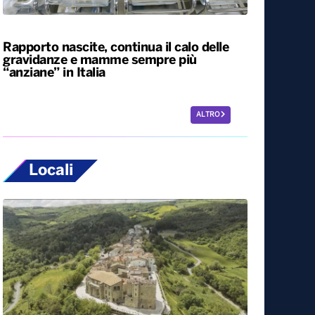
L’estate più calda di sempre, afa sino a
Ferragosto. A Napoli le temperature
sfiorano i 50 gradi
Rapporto nascite, continua il calo delle
gravidanze e mamme sempre più
“anziane” in Italia
ALTRO