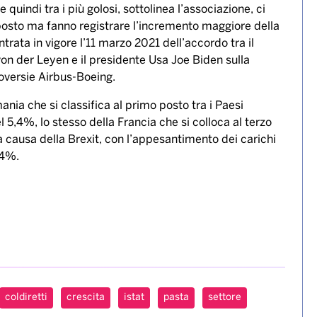
– nonostante le difficolta’ degli scambi commerciali e il
e, che ha pesantemente colpito la cucina italiana ma
 preparazione casalinga dei pasti con il boom delle
pandemia ha dato una mano al settore del mangiare
livello globale hanno privilegiato la scelta nel carrello
lla dieta mediterranea. E si attende nei prossimi mesi
vittoria agli europei di calcio che hanno dato prestigio
 e quindi tra i più golosi, sottolinea l’associazione, ci
 posto ma fanno registrare l’incremento maggiore della
rata in vigore l’11 marzo 2021 dell’accordo tra il
n der Leyen e il presidente Usa Joe Biden sulla
troversie Airbus-Boeing.
ania che si classifica al primo posto tra i Paesi
 5,4%, lo stesso della Francia che si colloca al terzo