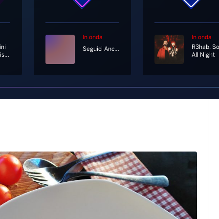
In onda
In onda
ni
Seguici Anche In Diretta Tv Al Canale 11 E 730 Di Sky
E Non Finisce Mica Il Cielo
All Night