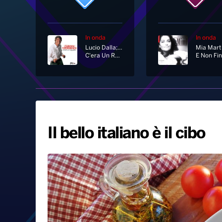
In onda
In onda
Lucio Dalla; Gianni Morandi
Mia Marti
C'era Un Ragazzo Che Come Me Amava I Beatles E I Rolling Stones