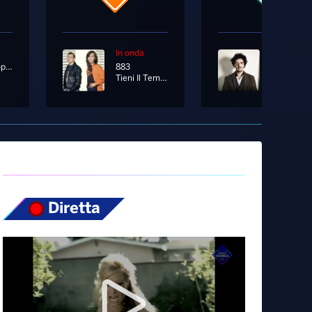
In onda
In onda
R3hab, Sophie And The Giants
883
Max Gazz
Tieni Il Tempo