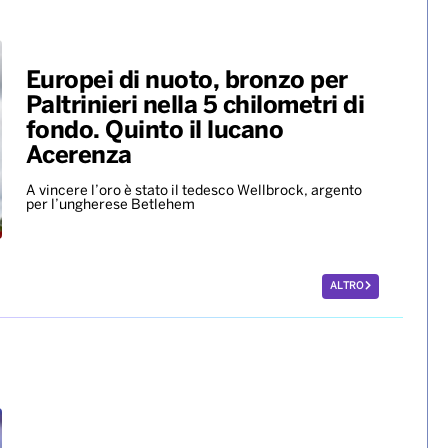
Scherma, la potentina
Francesca Palumbo convocata
per i Giochi del Mediterraneo
La fiorettista lucana, argento olimpico a Parigi 2024,
sarà in pedana il 24 agosto
Europei di nuoto, bronzo per
Paltrinieri nella 5 chilometri di
fondo. Quinto il lucano
Acerenza