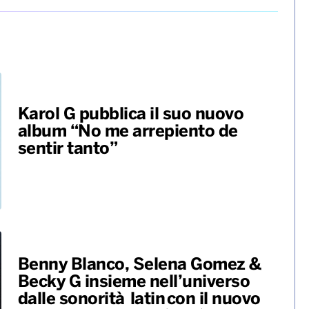
 causa della Brexit, con l’appesantimento dei carichi
,4%.
coldiretti
crescita
istat
pasta
settore
Karol G pubblica il suo nuovo