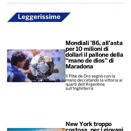
Leggerissime
Mondiali ’86, all’asta
per 10 milioni di
dollari il pallone della
“mano de dios” di
Maradona
Il Pibe de Oro segnò con la
mano decretando la vittoria ai
quarti dell'Argentina
sull'Inghilterra
New York troppo
costosa, per i giovani