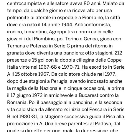
centrocampista e allenatore aveva 80 anni. Malato da
tempo, da qualche giorno era ricoverato per una
polmonite bilaterale in ospedale a Piombino, la città
dove era nato il 14 aprile 1944. Anticonformista,
ironico, fumantino, Agroppi tira i primi calci nelle
giovanili del Piombino, poi Torino e Genoa, gioca con
Ternana e Potenza in Serie C prima del ritorno in
granata dove diventa una bandiera: otto stagioni, 212
presenze e 15 gol con la doppia ciliegina delle Coppe
Italia vinte nel 1967-68 e 1970-71. Ha esordito in Serie
A il 15 ottobre 1967. Da calciatore chiude nel 1977,
dopo due stagioni a Perugia, avendo indossato anche
la maglia della Nazionale in cinque occasioni, la prima
il 17 giugno 1972 in amichevole a Bucarest contro la
Romania. Poi il passaggio alla panchina, e la seconda
vita calcistica da allenatore: inizia col Pescara in Serie
B nel 1980-81, la stagione successiva guida il Pisa alla
promozione in A. Una breve parentesi al Padova, dal
quale si dimette per quel male, la depressione, che