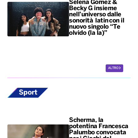
Selena Gomez &
Becky G insieme
nell’universo dalle
sonorità latin con il
nuovo singolo “Te
olvido (la la)”
ALTRO
Sport
Scherma, la
potentina Francesca
Palumbo convocata