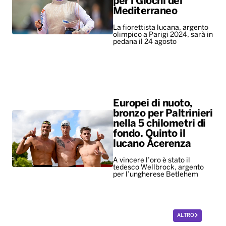
per i Giochi del
Mediterraneo
La fiorettista lucana, argento
olimpico a Parigi 2024, sarà in
pedana il 24 agosto
Europei di nuoto,
bronzo per Paltrinieri
nella 5 chilometri di
fondo. Quinto il
lucano Acerenza
A vincere l’oro è stato il
tedesco Wellbrock, argento
per l’ungherese Betlehem
ALTRO