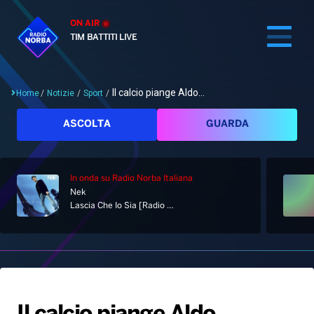
ON AIR
TIM BATTITI LIVE
Il calcio piange Aldo...
Home
/
Notizie
/
Sport
/
Cerca
ASCOLTA
GUARDA
In onda
su Radio Norba Italiana
Home
Nek
Lascia Che Io Sia [Radio Edit]
Radio
Notizie
Palinsesto
Pod&Play
Classifiche
Top News
Gallery
Giochi&Concorsi
Locali
Playlist
Hit Dance