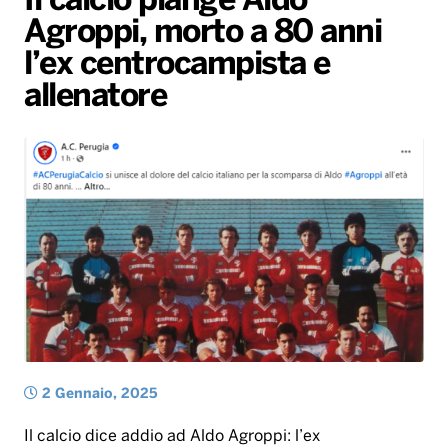
Il calcio piange Aldo
Agroppi, morto a 80 anni
Radio Norba News TV
PALATOUR
Musica e Spettacolo
Notiziario
Generale
l’ex centrocampista e
Voce al Bari
Sport
Interviste
Novità
allenatore
Battiti Live 2026
Radio Norba Consiglia
Oroscopo
Leggerissime
Speciale Astrabilia 2026
Gallery
2 Gennaio, 2025
Il calcio dice addio ad Aldo Agroppi: l’ex