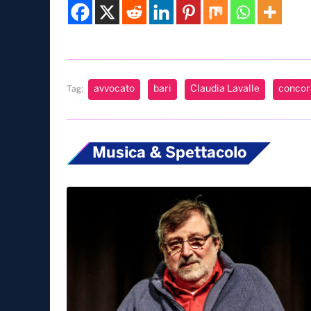
avvocato
bari
Claudia Lavalle
concor
Tag:
Musica & Spettacolo