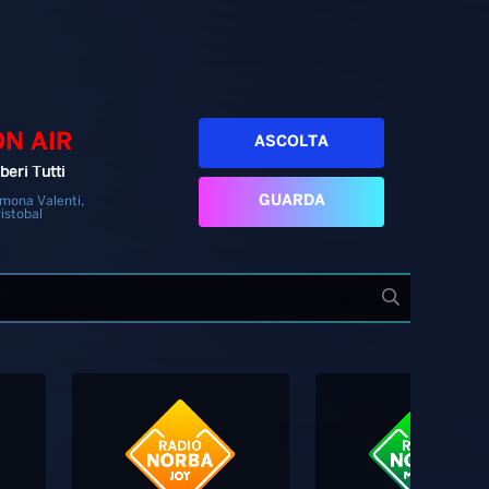
ON AIR
ASCOLTA
beri Tutti
GUARDA
mona Valenti,
istobal