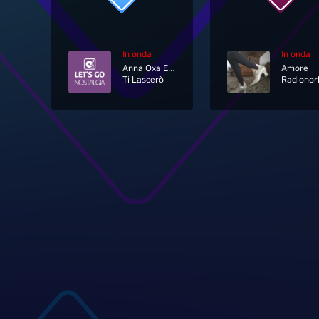
In onda
In onda
Anna Oxa E Fausto Leali
Amore
Ti Lascerò
Radionor