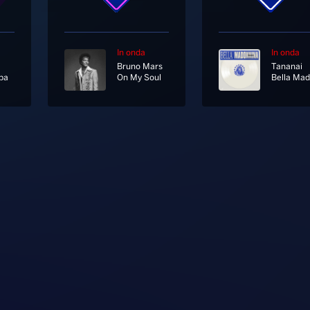
In onda
In onda
Bruno Mars
Tananai
ba
On My Soul