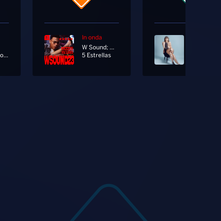
In onda
In onda
W Sound; Myke Towers; Ovy On The Drums
Pretender
Bella Madonnina
5 Estrellas
Do