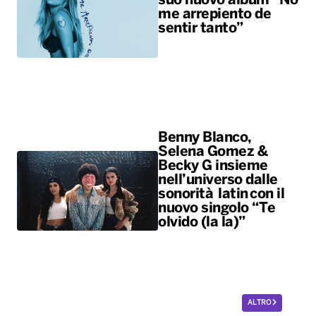
suo nuovo album “No
me arrepiento de
sentir tanto”
Benny Blanco,
Selena Gomez &
Becky G insieme
nell’universo dalle
sonorità latin con il
nuovo singolo “Te
olvido (la la)”
ALTRO