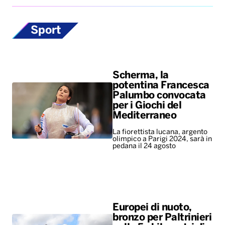
Sport
Scherma, la
potentina Francesca
Palumbo convocata
per i Giochi del
Mediterraneo
La fiorettista lucana, argento
olimpico a Parigi 2024, sarà in
pedana il 24 agosto
Europei di nuoto,
bronzo per Paltrinieri