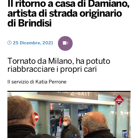
Il ritorno a casa di Damiano,
Gallery
Giochi&Concorsi
Locali
Playlist
Hit Dance
artista di strada originario
Radio Norba News TV
PALATOUR
Musica e Spettacolo
Notiziario
Generale
di Brindisi
Voce al Bari
Sport
Interviste
Novità
Battiti Live 2026
Radio Norba Consiglia
Oroscopo
25 Dicembre, 2021
Leggerissime
Speciale Astrabilia 2026
Gallery
Tornato da Milano, ha potuto
riabbracciare i propri cari
Il servizio di Katia Perrone