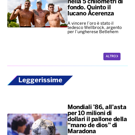
nella 5 chilometri di
fondo. Quinto il
lucano Acerenza
A vincere l’oro è stato il
tedesco Wellbrock, argento
per l’ungherese Betlehem
ALTRO
Leggerissime
Mondiali ’86, all’asta
per 10 milioni di
dollari il pallone della
“mano de dios” di
Maradona