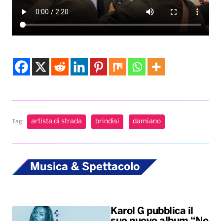
artista di strada
brindisi
damiano
Tag:
Musica & Spettacolo
Karol G pubblica il