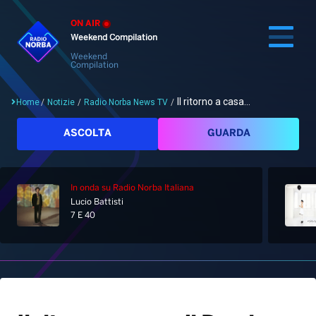
ON AIR
Weekend Compilation
Weekend
Compilation
Il ritorno a casa...
Home
/
Notizie
/
Radio Norba News TV
/
Cerca
ASCOLTA
GUARDA
In onda
su Radio Norba Italiana
Home
Lucio Battisti
7 E 40
Radio
Notizie
Palinsesto
Pod&Play
Classifiche
Top News