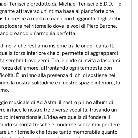
ael Tenisci e prodotto da Michael Tenisci e E.D.D. – ci
ognante attraverso un’intima base al pianoforte che
ensità cresce a mano a mano con l’aggiunta degli archi
splodere nel ritornello dove le voci di Piero Barone,
ciano creando un’armonia perfetta.
di noi / che restiamo insieme tra le onde” canta IL
quella forza interiore che ci permette di aggrapparci
a sembra travolgerci. Tra le onde ci invita a lasciarci
lla forza dell’amore, affrontando ogni tempesta con
icoltà. È un inno alla presenza di chi ci sostiene nei
ndo la nostra solitudine e il nostro spazio interiore, la
amo.
ggio musicale di Ad Astra, il nostro primo album di
re in luce le nostre tre diverse vocalità, trovando un
spiro internazionale. L’idea era quella di fondere il
lorando sonorità fresche e moderne senza mai perdere
reare un ritornello che fosse tanto memorabile quanto