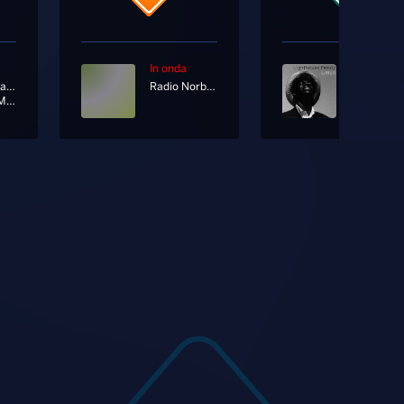
In onda
In onda
Alessandra Amoroso
Radio Norba Joy
Si Mette Male
Lifted