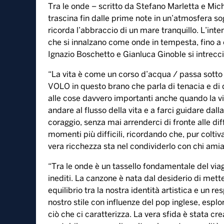
Tra le onde – scritto da Stefano Marletta e Mich
trascina fin dalle prime note in un’atmosfera s
ricorda l’abbraccio di un mare tranquillo. L’int
che si innalzano come onde in tempesta, fino a e
Ignazio Boschetto e Gianluca Ginoble si intrec
“La vita è come un corso d’acqua / passa sotto 
VOLO in questo brano che parla di tenacia e di 
alle cose davvero importanti anche quando la vit
andare al flusso della vita e a farci guidare da
coraggio, senza mai arrenderci di fronte alle diff
momenti più difficili, ricordando che, pur coltiva
vera ricchezza sta nel condividerlo con chi ami
“Tra le onde è un tassello fondamentale del via
inediti. La canzone è nata dal desiderio di mette
equilibrio tra la nostra identità artistica e un re
nostro stile con influenze del pop inglese, esp
ciò che ci caratterizza. La vera sfida è stata c