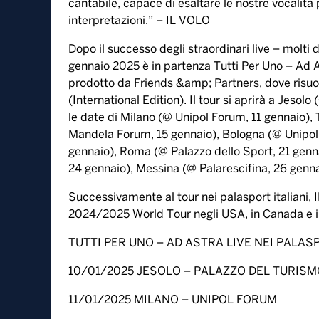
cantabile, capace di esaltare le nostre vocalità
interpretazioni.” – IL VOLO
Dopo il successo degli straordinari live – molti d
gennaio 2025 è in partenza Tutti Per Uno – Ad Ast
prodotto da Friends &amp; Partners, dove risuon
(International Edition). Il tour si aprirà a Jeso
le date di Milano (@ Unipol Forum, 11 gennaio),
Mandela Forum, 15 gennaio), Bologna (@ Unipol A
gennaio), Roma (@ Palazzo dello Sport, 21 gennai
24 gennaio), Messina (@ Palarescifina, 26 gennaio
Successivamente al tour nei palasport italiani,
2024/2025 World Tour negli USA, in Canada e i
TUTTI PER UNO – AD ASTRA LIVE NEI PALAS
10/01/2025 JESOLO – PALAZZO DEL TURISM
11/01/2025 MILANO – UNIPOL FORUM