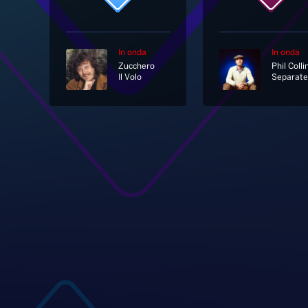
In onda
In onda
Zucchero
Phil Colli
Il Volo