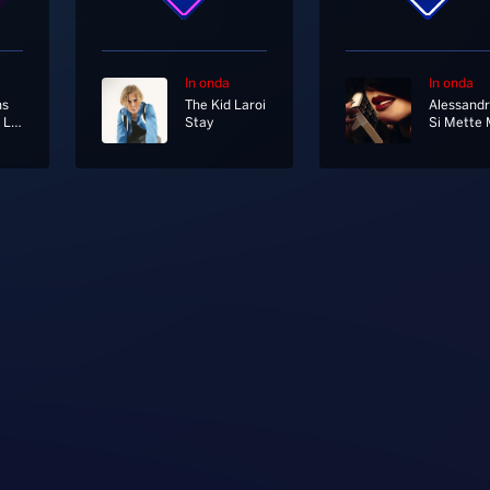
In onda
In onda
ns
The Kid Laroi
Separate Lives (Love Theme From White Nights)
Stay