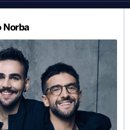
io Norba