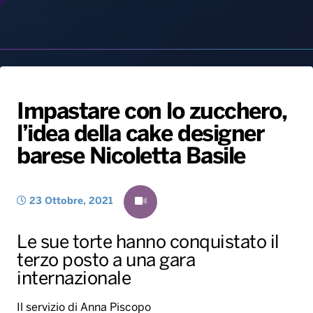
Impastare con lo zucchero,
l’idea della cake designer
Radio Norba News TV
PALATOUR
Musica e Spettacolo
Notiziario
Generale
barese Nicoletta Basile
Voce al Bari
Sport
Interviste
Novità
Battiti Live 2026
Radio Norba Consiglia
Oroscopo
23 Ottobre, 2021
Leggerissime
Speciale Astrabilia 2026
Gallery
Le sue torte hanno conquistato il
terzo posto a una gara
internazionale
Il servizio di Anna Piscopo