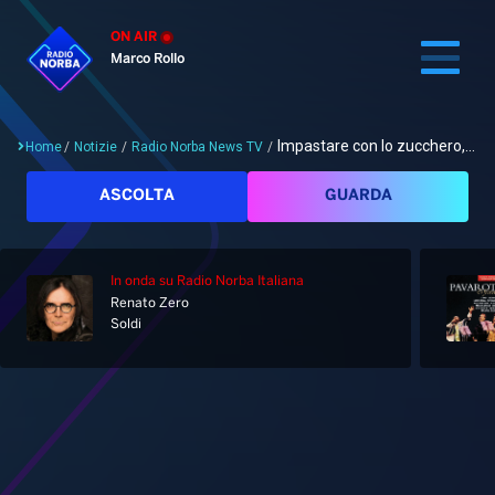
ON AIR
Marco Rollo
Impastare con lo zucchero,...
Home
/
Notizie
/
Radio Norba News TV
/
Cerca
ASCOLTA
GUARDA
In onda
su Radio Norba Italiana
Home
Renato Zero
Soldi
Radio
Notizie
Palinsesto
Pod&Play
Classifiche
Top News
Gallery
Giochi&Concorsi
Locali
Playlist
Hit Dance