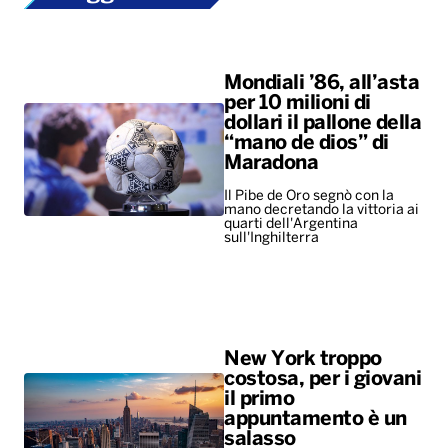
Maradona
Il Pibe de Oro segnò con la
mano decretando la vittoria ai
quarti dell'Argentina
sull'Inghilterra
New York troppo
costosa, per i giovani
il primo
appuntamento è un
salasso
Il caro-vita costringe la Gen Z
a rinunciare alle uscite
romantiche
ALTRO