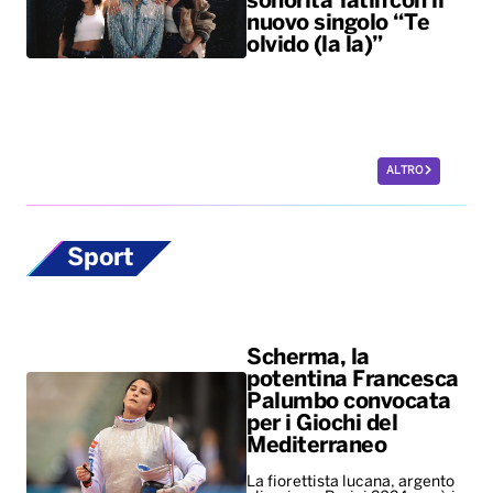
Sport
Scherma, la
potentina Francesca
Palumbo convocata
per i Giochi del
Mediterraneo
La fiorettista lucana, argento
olimpico a Parigi 2024, sarà in
pedana il 24 agosto
Europei di nuoto,
bronzo per Paltrinieri