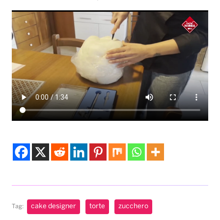
cake designer
torte
zucchero
Tag:
Musica & Spettacolo
Karol G pubblica il