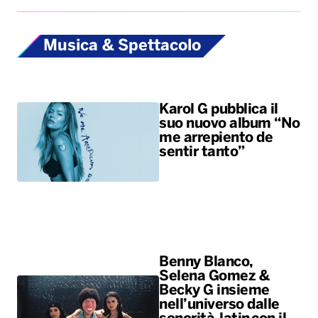
suo nuovo album “No
me arrepiento de
sentir tanto”
Benny Blanco,
Selena Gomez &
Becky G insieme
nell’universo dalle
sonorità latin con il
nuovo singolo “Te
olvido (la la)”
ALTRO