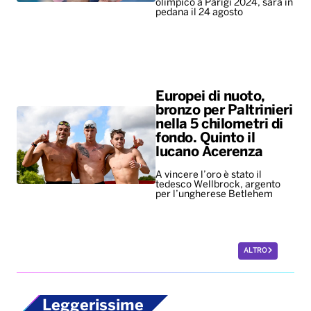
nella 5 chilometri di
fondo. Quinto il
lucano Acerenza
A vincere l’oro è stato il
tedesco Wellbrock, argento
per l’ungherese Betlehem
ALTRO
Leggerissime
Mondiali ’86, all’asta
per 10 milioni di
dollari il pallone della
“mano de dios” di