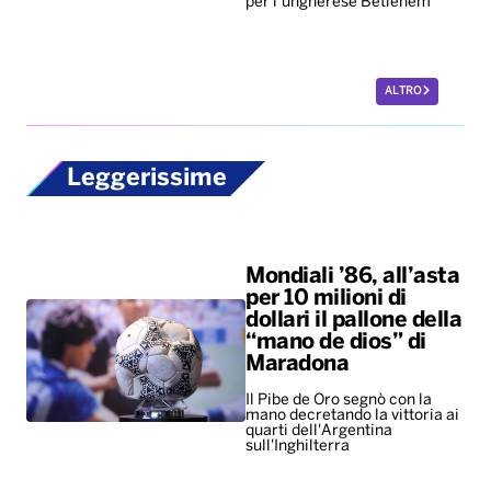
per l’ungherese Betlehem
ALTRO
Leggerissime
Mondiali ’86, all’asta
per 10 milioni di
dollari il pallone della
“mano de dios” di
Maradona
Il Pibe de Oro segnò con la
mano decretando la vittoria ai
quarti dell'Argentina
sull'Inghilterra