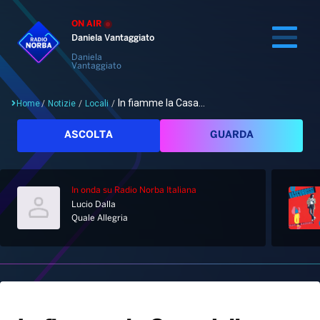
ON AIR
Daniela Vantaggiato
Daniela
Vantaggiato
In fiamme la Casa...
Home
/
Notizie
/
Locali
/
Cerca
ASCOLTA
GUARDA
In onda
su Radio Norba Italiana
Home
Lucio Dalla
Quale Allegria
Radio
Notizie
Palinsesto
Pod&Play
Classifiche
Top News