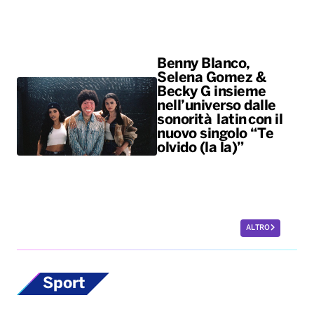
Benny Blanco,
Selena Gomez &
Becky G insieme
nell’universo dalle
sonorità latin con il
nuovo singolo “Te
olvido (la la)”
ALTRO
Sport