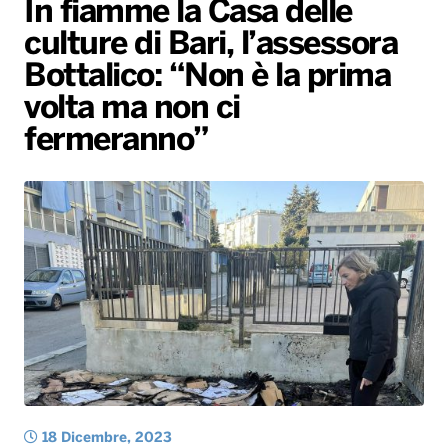
In fiamme la Casa delle
Gallery
Giochi&Concorsi
Locali
Playlist
Hit Dance
culture di Bari, l’assessora
Radio Norba News TV
PALATOUR
Musica e Spettacolo
Notiziario
Generale
Bottalico: “Non è la prima
Voce al Bari
Sport
Interviste
Novità
volta ma non ci
Battiti Live 2026
Radio Norba Consiglia
Oroscopo
fermeranno”
Leggerissime
Speciale Astrabilia 2026
Gallery
18 Dicembre, 2023