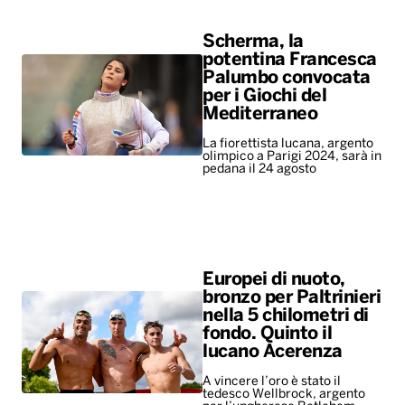
Scherma, la
potentina Francesca
Palumbo convocata
per i Giochi del
Mediterraneo
La fiorettista lucana, argento
olimpico a Parigi 2024, sarà in
pedana il 24 agosto
Europei di nuoto,
bronzo per Paltrinieri
nella 5 chilometri di
fondo. Quinto il
lucano Acerenza
A vincere l’oro è stato il
tedesco Wellbrock, argento