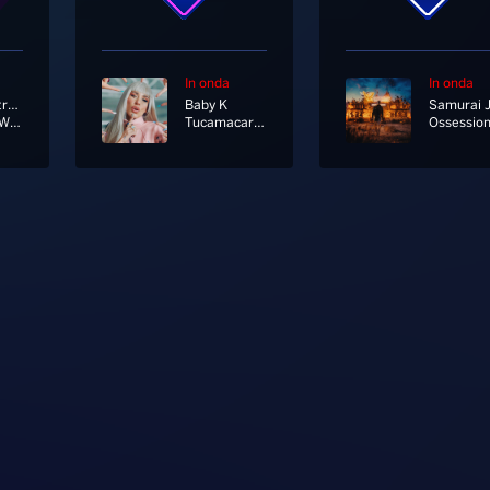
In onda
In onda
Barbra Streisand
Baby K
Samurai 
The Way We Were
Tucamacarena
Ossessio