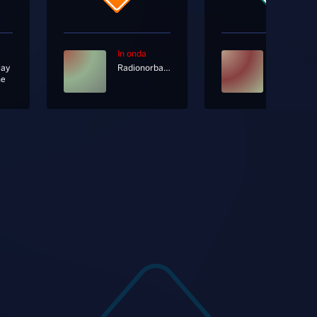
In onda
In onda
Jay
Radionorba News
ne