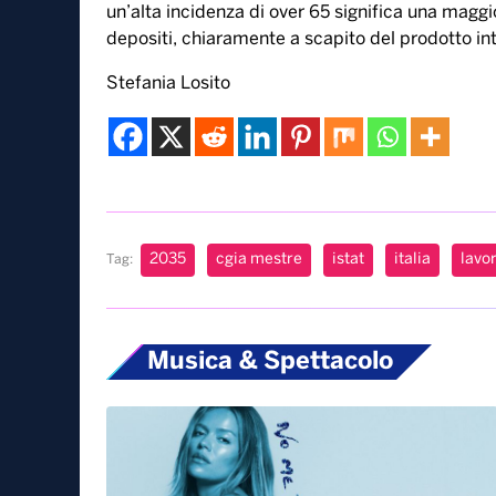
un’alta incidenza di over 65 significa una maggi
depositi, chiaramente a scapito del prodotto int
Stefania Losito
2035
cgia mestre
istat
italia
lavor
Tag:
Musica & Spettacolo