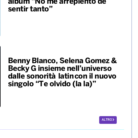
album “No me arrepiento de
sentir tanto”
Benny Blanco, Selena Gomez &
Becky G insieme nell’universo
dalle sonorità latin con il nuovo
singolo “Te olvido (la la)”
ALTRO