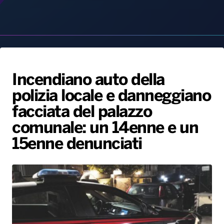
Incendiano auto della
polizia locale e danneggiano
Radio Norba News TV
PALATOUR
Musica e Spettacolo
Notiziario
Generale
facciata del palazzo
Voce al Bari
Sport
Interviste
Novità
comunale: un 14enne e un
Battiti Live 2026
Radio Norba Consiglia
Oroscopo
15enne denunciati
Leggerissime
Speciale Astrabilia 2026
Gallery
7 Novembre, 2024