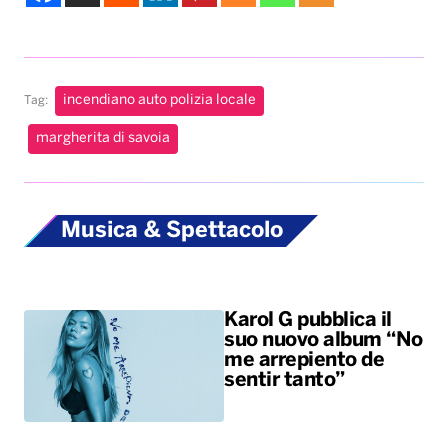
Musica & Spettacolo
Karol G pubblica il
suo nuovo album “No
me arrepiento de
sentir tanto”
Benny Blanco,
Selena Gomez &
Becky G insieme
nell’universo dalle