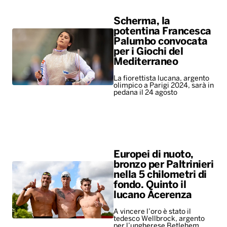
olimpico a Parigi 2024, sarà in
pedana il 24 agosto
Europei di nuoto,
bronzo per Paltrinieri
nella 5 chilometri di
fondo. Quinto il
lucano Acerenza
A vincere l’oro è stato il
tedesco Wellbrock, argento
per l’ungherese Betlehem
ALTRO
Leggerissime