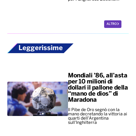
Mondiali ’86, all’asta
per 10 milioni di
dollari il pallone della
“mano de dios” di
Maradona
Il Pibe de Oro segnò con la
mano decretando la vittoria ai
quarti dell'Argentina
sull'Inghilterra
New York troppo
costosa, per i giovani
il primo
appuntamento è un
salasso