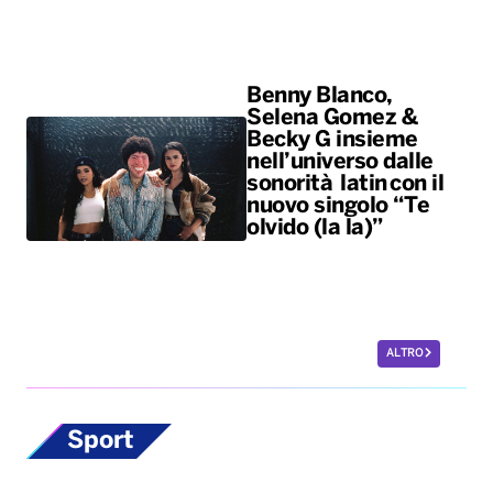
sonorità latin con il
nuovo singolo “Te
olvido (la la)”
ALTRO
Sport
Scherma, la
potentina Francesca
Palumbo convocata
per i Giochi del
Mediterraneo
La fiorettista lucana, argento