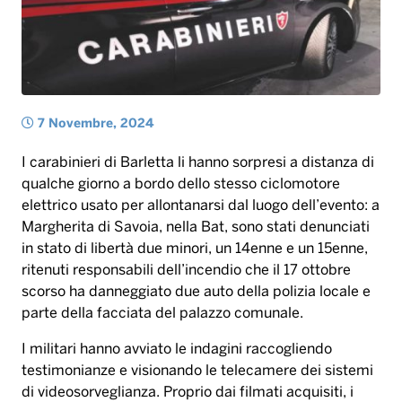
I carabinieri di Barletta li hanno sorpresi a distanza di
qualche giorno a bordo dello stesso ciclomotore
elettrico usato per allontanarsi dal luogo dell’evento: a
Margherita di Savoia, nella Bat, sono stati denunciati
in stato di libertà due minori, un 14enne e un 15enne,
ritenuti responsabili dell’incendio che il 17 ottobre
scorso ha danneggiato due auto della polizia locale e
parte della facciata del palazzo comunale.
I militari hanno avviato le indagini raccogliendo
testimonianze e visionando le telecamere dei sistemi
di videosorveglianza. Proprio dai filmati acquisiti, i
carabinieri hanno notato come la sera del 17 ottobre
scorso, due giovani a volto scoperto, a bordo di un
ciclomotore elettrico di colore amaranto e sprovvisto
di targa, giungevano nei pressi della casa comunale.
Dopo essere scesi dal ciclomotore, si avvicinavano
proprio ai mezzi della polizia locale, per allontanarsi
dopo qualche minuto a gran velocità, proprio in