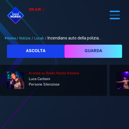
ON AIR
Incendiano auto della polizia...
Home
/
Notizie
/
Locali
/
Cerca
ASCOLTA
GUARDA
In onda
su Radio Norba Italiana
Home
Luca Carboni
Persone Silenziose
Radio
Notizie
Palinsesto
Pod&Play
Classifiche
Top News
Gallery
Giochi&Concorsi
Locali
Playlist
Hit Dance