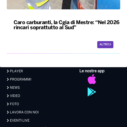
Le nostre app
PLAYER
PROGRAMMI
NEWS
VIDEO
FOTO
LAVORA CON NOI
EVENTI LIVE
CONTATTI PUBBLICITÀ
MEDIA PARTNERSHIP
Privacy
|
Preferenze Privacy
|
Cookie
|
Contatti