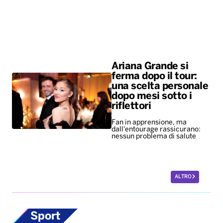
una scelta personale
dopo mesi sotto i
riflettori
Fan in apprensione, ma
dall'entourage rassicurano:
nessun problema di salute
ALTRO
Sport
Europei di nuoto,
bronzo per Paltrinieri
nella 5 chilometri di
fondo. Quinto il
lucano Acerenza