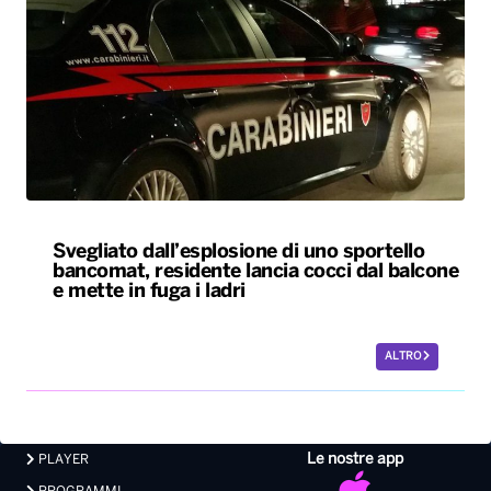
Svegliato dall’esplosione di uno sportello
bancomat, residente lancia cocci dal balcone
e mette in fuga i ladri
ALTRO
Le nostre app
PLAYER
PROGRAMMI
NEWS
VIDEO
FOTO
LAVORA CON NOI
EVENTI LIVE