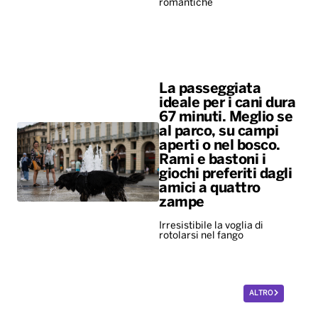
67 minuti. Meglio se
al parco, su campi
aperti o nel bosco.
Rami e bastoni i
giochi preferiti dagli
amici a quattro
zampe
Irresistibile la voglia di
rotolarsi nel fango
ALTRO
Diretta