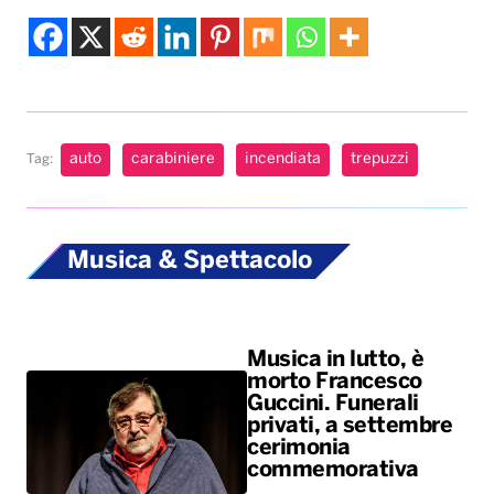
Musica & Spettacolo
Musica in lutto, è
morto Francesco
Guccini. Funerali
privati, a settembre
cerimonia
commemorativa
Ariana Grande si
ferma dopo il tour: