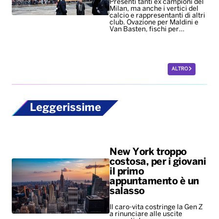
Leggerissime
New York troppo
costosa, per i giovani
il primo
appuntamento è un
salasso
Il caro-vita costringe la Gen Z
a rinunciare alle uscite
romantiche
La passeggiata
ideale per i cani dura