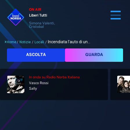
ON AIR
Liberi Tutti
Simona Valenti,
Cristobal
Incendiata l’auto di un...
Home
/
Notizie
/
Locali
/
Cerca
ASCOLTA
GUARDA
In onda
su Radio Norba Italiana
Home
Vasco Rossi
Sally
Radio
Notizie
Palinsesto
Pod&Play
Classifiche
Top News