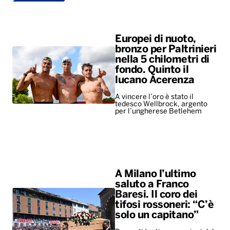
A vincere l’oro è stato il
tedesco Wellbrock, argento
per l’ungherese Betlehem
A Milano l’ultimo
saluto a Franco
Baresi. Il coro dei
tifosi rossoneri: “C’è
solo un capitano”
Presenti tanti ex campioni del
Milan, ma anche i vertici del
calcio e rappresentanti di altri
club. Ovazione per Maldini e
Van Basten, fischi per…
ALTRO