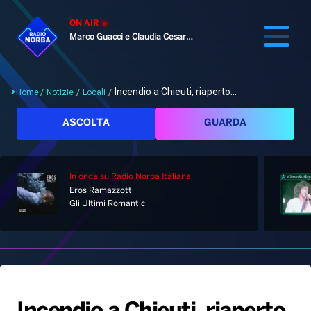
ON AIR
Marco Guacci e Claudia Cesaroni
Incendio a Chieuti, riaperto...
Home
/
Notizie
/
Locali
/
Cerca
ASCOLTA
GUARDA
In onda
su Radio Norba Italiana
Home
Eros Ramazzotti
Gli Ultimi Romantici
Radio
Notizie
Palinsesto
Pod&Play
Classifiche
Top News
Gallery
Giochi&Concorsi
Locali
Playlist
Hit Dance