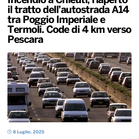
Incendio a Chieuti, riaperto
il tratto dell’autostrada A14
Radio Norba News TV
PALATOUR
Musica e Spettacolo
Notiziario
Generale
tra Poggio Imperiale e
Voce al Bari
Sport
Interviste
Novità
Termoli. Code di 4 km verso
Battiti Live 2026
Radio Norba Consiglia
Oroscopo
Pescara
Leggerissime
Speciale Astrabilia 2026
Gallery
8 Luglio, 2025