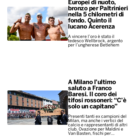
Europei di nuoto,
bronzo per Paltrinieri
nella 5 chilometri di
fondo. Quinto il
lucano Acerenza
A vincere l’oro è stato il
tedesco Wellbrock, argento
per l’ungherese Betlehem
A Milano l’ultimo
saluto a Franco
Baresi. Il coro dei
tifosi rossoneri: “C’è
solo un capitano”
Presenti tanti ex campioni del
Milan, ma anche i vertici del
calcio e rappresentanti di altri
club. Ovazione per Maldini e
Van Basten, fischi per…