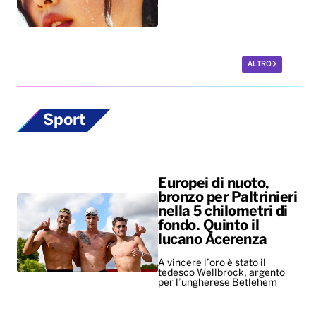
ALTRO
Sport
Europei di nuoto,
bronzo per Paltrinieri
nella 5 chilometri di
fondo. Quinto il
lucano Acerenza
A vincere l’oro è stato il
tedesco Wellbrock, argento
per l’ungherese Betlehem