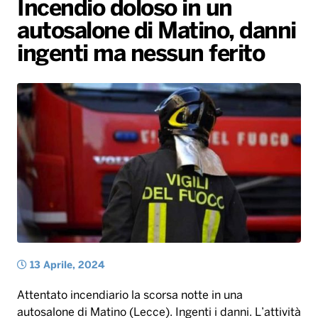
Incendio doloso in un
Gallery
Giochi&Concorsi
Locali
Playlist
Hit Dance
autosalone di Matino, danni
Radio Norba News TV
PALATOUR
Musica e Spettacolo
Notiziario
Generale
ingenti ma nessun ferito
Voce al Bari
Sport
Interviste
Novità
Battiti Live 2026
Radio Norba Consiglia
Oroscopo
Leggerissime
Speciale Astrabilia 2026
Gallery
13 Aprile, 2024
Attentato incendiario la scorsa notte in una
autosalone di Matino (Lecce). Ingenti i danni. L’attività